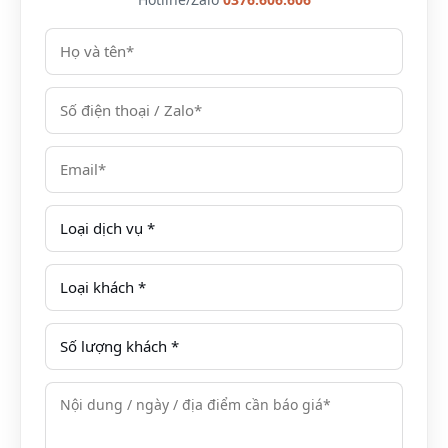
Với khoảng cách 140km, bạn sẽ mất khoảng 3 giờ
đồng hồ lái xe từ trung tâm thành phố Hà Nội để lên
đến Mai Châu.
Ô tô là phương tiện an toàn cho việc di chuyển khá xa
như vậy, mà bạn cũng có thêm đem theo nhiều hành
lý hơn để nghỉ dưỡng dài ngày.
Xe khách
Nếu không có phương tiện cá nhân mà lại ngại đi xe
máy đường dài thì xe khách là lựa chọn tuyệt vời.
Các tuyến xe chạy qua Mai Châu xuất phát từ bến xe
Mỹ Đình và bến xe Yên Nghĩa có rất nhiều khung giờ
khác nhau trong ngày, bạn chỉ cần chủ động đặt chỗ
trước để không bị lỡ kế hoạch.
Xe máy
Xe máy là phương tiện phù hợp với các bạn trẻ thích