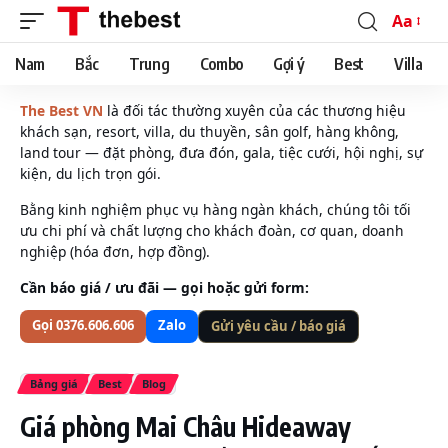
Aa
Font
Resizer
Nam
Bắc
Trung
Combo
Gợi ý
Best
Villa
The Best VN
là đối tác thường xuyên của các thương hiệu
khách sạn, resort, villa, du thuyền, sân golf, hàng không,
land tour — đặt phòng, đưa đón, gala, tiệc cưới, hội nghị, sự
kiện, du lịch trọn gói.
Bằng kinh nghiệm phục vụ hàng ngàn khách, chúng tôi tối
ưu chi phí và chất lượng cho khách đoàn, cơ quan, doanh
nghiệp (hóa đơn, hợp đồng).
Cần báo giá / ưu đãi — gọi hoặc gửi form:
Gọi 0376.606.606
Zalo
Gửi yêu cầu / báo giá
Bảng giá
Best
Blog
Giá phòng Mai Châu Hideaway