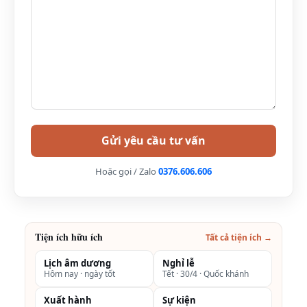
“phượt” đường dài. Cung đường không quá khó khăn
nhưng bạn cần kiểm tra kỹ lưỡng động cơ xe, phanh
xe, lốp xe để đảm bảo cho chuyến phượt được an
toàn nhất.
Xem thêm: Review Mai Châu Ecolodge Resort Hòa
Bình (5 sao) – ở đâu, có gì, giá bao nhiêu, kinh
nghiệm du lịch
Di chuyển tại Mai Châu Hideaway Resort
Xe đạp
Hoặc gọi / Zalo
0376.606.606
Đây là phương tiện được du khách ưa thích lựa chọn
nhiều nhất vì đây là hình thức thân thiện với môi
trường, không gây ra khói bụi và tiếng ồn.
Tiện ích hữu ích
Tất cả tiện ích →
Thong dong đạp xe cùng ngắm cảnh núi rừng và hít
thở không khí trong lành sẽ là một trải nghiệm tuyệt
Lịch âm dương
Nghỉ lễ
Hôm nay · ngày tốt
Tết · 30/4 · Quốc khánh
vời. Dịch vụ cho thuê xe đạp ở đây luôn sẵn có với giá
Xuất hành
Sự kiện
cả phải chăng chỉ từ 30.000đ/xe/giờ hoặc thuê cả