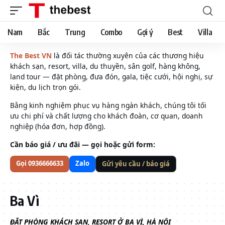
Nam
Bắc
Trung
Combo
Gợi ý
Best
Villa
The Best VN
là đối tác thường xuyên của các thương hiệu
khách sạn, resort, villa, du thuyền, sân golf, hàng không,
land tour — đặt phòng, đưa đón, gala, tiệc cưới, hội nghị, sự
kiện, du lịch trọn gói.
Bằng kinh nghiệm phục vụ hàng ngàn khách, chúng tôi tối
ưu chi phí và chất lượng cho khách đoàn, cơ quan, doanh
nghiệp (hóa đơn, hợp đồng).
Cần báo giá / ưu đãi — gọi hoặc gửi form:
Gọi 0936666633
Zalo
Gửi yêu cầu / báo giá
Ba Vì
ĐẶT PHÒNG KHÁCH SẠN, RESORT Ở BA VÌ, HÀ NỘI