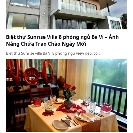
Biệt thự Sunrise Villa 8 phòng ngủ Ba Vì – Ánh
Nắng Chứa Tran Chào Ngày Mới
Biệt thự Sunrise villa Ba Vì 8 phòng ngủ view đẹp, có…