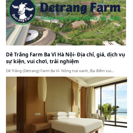
Dê Trắng Farm Ba Vì Hà Nội- Địa chỉ, giá, dịch vụ
sự kiện, vui chơi, trải nghiệm
Dê Trắng (Detrang) Farm Ba Vì- Nông trại xanh, địa điểm vui…