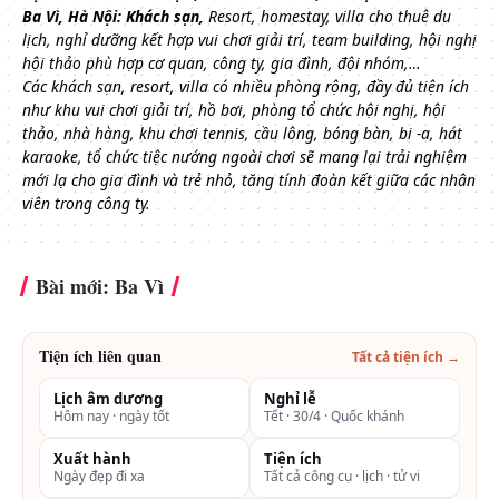
Ba Vì, Hà Nội: Khách sạn,
Resort, homestay, villa cho thuê du
lịch, nghỉ dưỡng kết hợp vui chơi giải trí, team building, hội nghị
hội thảo phù hợp cơ quan, công ty, gia đình, đội nhóm,…
Các khách sạn, resort, villa có nhiều phòng rộng, đầy đủ tiện ích
như khu vui chơi giải trí, hồ bơi, phòng tổ chức hội nghị, hội
thảo, nhà hàng, khu chơi tennis, cầu lông, bóng bàn, bi -a, hát
karaoke, tổ chức tiệc nướng ngoài chơi sẽ mang lại trải nghiệm
mới lạ cho gia đình và trẻ nhỏ, tăng tính đoàn kết giữa các nhân
viên trong công ty.
Bài mới: Ba Vì
Tiện ích liên quan
Tất cả tiện ích →
Lịch âm dương
Nghỉ lễ
Hôm nay · ngày tốt
Tết · 30/4 · Quốc khánh
Xuất hành
Tiện ích
Ngày đẹp đi xa
Tất cả công cụ · lịch · tử vi