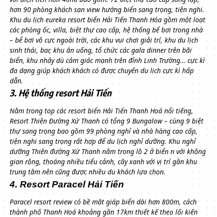
hơn 90 phòng khách sạn view hướng biển sang trọng, tiện nghi.
Khu du lịch eureka resort biển Hải Tiến Thanh Hóa gồm một loạt
các phòng ốc, villa, biệt thự cao cấp, hệ thống bể bơi trong nhà
– bể bơi vô cực ngoài trời, các khu vui chơi giải trí, khu du lịch
sinh thái, bar, khu ăn uống, tổ chức các gala dinner trên bãi
biển, khu nhảy dù cảm giác mạnh trên đỉnh Linh Trường… cực kì
đa dạng giúp khách khách có được chuyến du lịch cực kì hấp
dẫn.
3. Hệ thống resort Hải Tiến
Nằm trong top các resort biển Hải Tiến Thanh Hoá nổi tiếng,
Resort Thiên Đường Xứ Thanh có tổng 9 Bungalow – cùng 9 biệt
thự sang trọng bao gồm 99 phòng nghỉ và nhà hàng cao cấp,
tiện nghi sang trọng rất hợp để du lịch nghỉ dưỡng.
Khu nghỉ
dưỡng Thiên đường Xứ Thanh nằm trong lô 2 ở biển n với không
gian rộng, thoáng nhiều tiểu cảnh, cây xanh với vị trí gần khu
trung tâm nên cũng được nhiều du khách lựa chọn.
4. Resort Paracel Hải Tiến
Paracel resort review có bề mặt giáp biển dài hơn 800m, cách
thành phố Thanh Hoá khoảng gần 17km thiết kế theo lối kiến