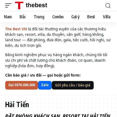
Nam
Bắc
Trung
Combo
Gợi ý
Best
Villa
The Best VN
là đối tác thường xuyên của các thương hiệu
khách sạn, resort, villa, du thuyền, sân golf, hàng không,
land tour — đặt phòng, đưa đón, gala, tiệc cưới, hội nghị, sự
kiện, du lịch trọn gói.
Bằng kinh nghiệm phục vụ hàng ngàn khách, chúng tôi tối
ưu chi phí và chất lượng cho khách đoàn, cơ quan, doanh
nghiệp (hóa đơn, hợp đồng).
Cần báo giá / ưu đãi — gọi hoặc gửi form:
Gọi 0376.606.606
Zalo
Gửi yêu cầu / báo giá
Hải Tiến
ĐẶT PHÒNG KHÁCH SẠN, RESORT TẠI HẢI TIẾN,