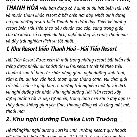
THANH HÓA
Nếu bạn đang có ý định đi du lịch biển Hải Tiến
và muốn tham khảo resort ở bãi biển nơi đây. Nhất định đừng
bỏ qua những resort biển Thanh Hoá dưới đây.
Thiết kế hướng
resort biển Hải Tiến theo tiêu chuẩn cao cấp, sang trọng giúp
cho du khách có chuyến du lịch, nghỉ dưỡng yên tĩnh, thoải mái
và đầy trải nghiệm dịch vụ tốt nhất.
1. Khu Resort biển Thanh Hoá – Hải Tiến Resort
Hải Tiến Resort được xem là một trong những resort bãi biển nổi
tiếng được nhiều du khách tìm kiếm.Resort thiết kế theo tiêu
chuẩn 4 sao tổ hợp các chức năng gồm: nghỉ dưỡng sinh thái,
tắm biển, du lịch văn hoá, tham quan thắng cảnh, vui chơi giải
trí chắc chắn sẽ giúp bạn có những trải nghiệm mới lạ với dịch
vụ nghỉ dưỡng tốt nhất.
Khu nghỉ dưỡng Hải Tiến resort xây
dựng hướng tới vẻ đẹp tự nhiên, trong lành nên khi ở đây bạn sẽ
thấy được không gian yên tĩnh, thoáng đãng và vô cùng mát mẻ,
thoải mái.
2. Khu nghỉ dưỡng Eureka Linh Trường
Hệ thốngkhu nghỉ dưỡng Eureka Linh Trường Resort quy hoạch
với diện tích hơn 40ha bao gồm: 72 biệt thự cao cấp song lập,