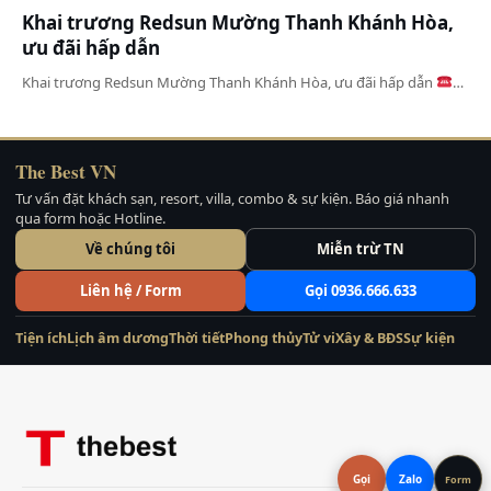
Khai trương Redsun Mường Thanh Khánh Hòa,
ưu đãi hấp dẫn
Khai trương Redsun Mường Thanh Khánh Hòa, ưu đãi hấp dẫn
…
The Best VN
Tư vấn đặt khách sạn, resort, villa, combo & sự kiện. Báo giá nhanh
qua form hoặc Hotline.
Về chúng tôi
Miễn trừ TN
Liên hệ / Form
Gọi 0936.666.633
Tiện ích
Lịch âm dương
Thời tiết
Phong thủy
Tử vi
Xây & BĐS
Sự kiện
Gọi
Zalo
Form