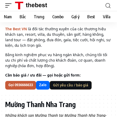
Nam
Bắc
Trung
Combo
Gợi ý
Best
Villa
The Best VN
là đối tác thường xuyên của các thương hiệu
khách sạn, resort, villa, du thuyền, sân golf, hàng không,
land tour — đặt phòng, đưa đón, gala, tiệc cưới, hội nghị, sự
kiện, du lịch trọn gói.
Bằng kinh nghiệm phục vụ hàng ngàn khách, chúng tôi tối
ưu chi phí và chất lượng cho khách đoàn, cơ quan, doanh
nghiệp (hóa đơn, hợp đồng).
Cần báo giá / ưu đãi — gọi hoặc gửi form:
Gọi 0936666633
Zalo
Gửi yêu cầu / báo giá
Mường Thanh Nha Trang
Những khách sạn Mường Thanh tại Mường Thanh Nha Trang-