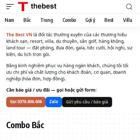
Nam
Bắc
Trung
Combo
Gợi ý
Best
Villa
The Best VN
là đối tác thường xuyên của các thương hiệu
khách sạn, resort, villa, du thuyền, sân golf, hàng không,
land tour — đặt phòng, đưa đón, gala, tiệc cưới, hội nghị, sự
kiện, du lịch trọn gói.
Bằng kinh nghiệm phục vụ hàng ngàn khách, chúng tôi tối
ưu chi phí và chất lượng cho khách đoàn, cơ quan, doanh
nghiệp (hóa đơn, hợp đồng).
Cần báo giá / ưu đãi — gọi hoặc gửi form:
Gọi 0376.606.606
Zalo
Gửi yêu cầu / báo giá
Combo Bắc