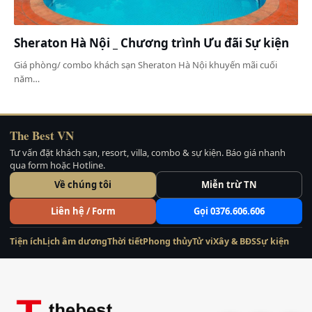
Sheraton Hà Nội _ Chương trình Ưu đãi Sự kiện
Giá phòng/ combo khách sạn Sheraton Hà Nội khuyến mãi cuối
năm…
The Best VN
Tư vấn đặt khách sạn, resort, villa, combo & sự kiện. Báo giá nhanh
qua form hoặc Hotline.
Về chúng tôi
Miễn trừ TN
Liên hệ / Form
Gọi 0376.606.606
Tiện ích
Lịch âm dương
Thời tiết
Phong thủy
Tử vi
Xây & BĐS
Sự kiện