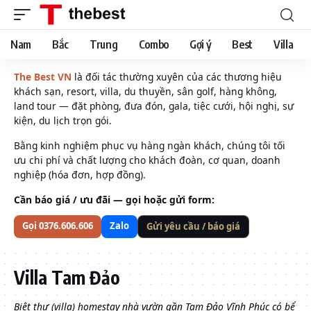
Nam
Bắc
Trung
Combo
Gợi ý
Best
Villa
The Best VN
là đối tác thường xuyên của các thương hiệu
khách sạn, resort, villa, du thuyền, sân golf, hàng không,
land tour — đặt phòng, đưa đón, gala, tiệc cưới, hội nghị, sự
kiện, du lịch trọn gói.
Bằng kinh nghiệm phục vụ hàng ngàn khách, chúng tôi tối
ưu chi phí và chất lượng cho khách đoàn, cơ quan, doanh
nghiệp (hóa đơn, hợp đồng).
Cần báo giá / ưu đãi — gọi hoặc gửi form:
Gọi 0376.606.606
Zalo
Gửi yêu cầu / báo giá
Villa Tam Đảo
Biệt thự (villa) homestay nhà vườn gần Tam Đảo Vĩnh Phúc có bể