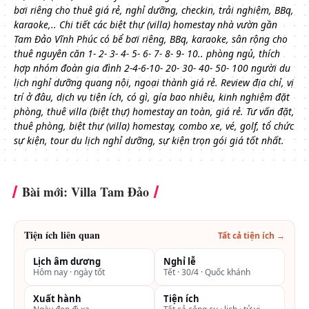
bơi riêng cho thuê giá rẻ, nghỉ dưỡng, checkin, trải nghiệm, BBq,
karaoke,..
Chi tiết các biệt thự (villa) homestay nhà vườn gần
Tam Đảo Vĩnh Phúc có bể bơi riêng, BBq, karaoke, sân rộng cho
thuê nguyên căn 1- 2- 3- 4- 5- 6- 7- 8- 9- 10.. phòng ngủ, thích
hợp nhóm đoàn gia đình 2-4-6-10- 20- 30- 40- 50- 100 người du
lịch nghỉ dưỡng quang nội, ngoại thành giá rẻ. Review địa chỉ, vị
trí ở đâu, dịch vụ tiện ích, có gì, gía bao nhiêu, kinh nghiệm đặt
phòng, thuê villa (biệt thự) homestay an toàn, giá rẻ.
Tư vấn đặt,
thuê phòng, biệt thự (villa) homestay, combo xe, vé, golf, tổ chức
sự kiện, tour du lịch nghỉ dưỡng, sự kiện trọn gói giá tốt nhất.
Bài mới: Villa Tam Đảo
Tiện ích liên quan
Tất cả tiện ích →
Lịch âm dương
Nghỉ lễ
Hôm nay · ngày tốt
Tết · 30/4 · Quốc khánh
Xuất hành
Tiện ích