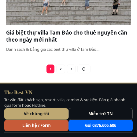
Giá biệt thự villa Tam Đảo cho thuê nguyên căn
theo ngày mới nhất
Danh sách & bảng giá các biệt thự villa ở Tam Đảo…
1
2
3
The Best VN
Tư vấn đặt khách sạn, resort, villa, combo & sự kiện. Báo giá nhanh
qua form hoặc Hotline.
Về chúng tôi
Miễn trừ TN
Liên hệ / Form
Gọi 0376.606.606