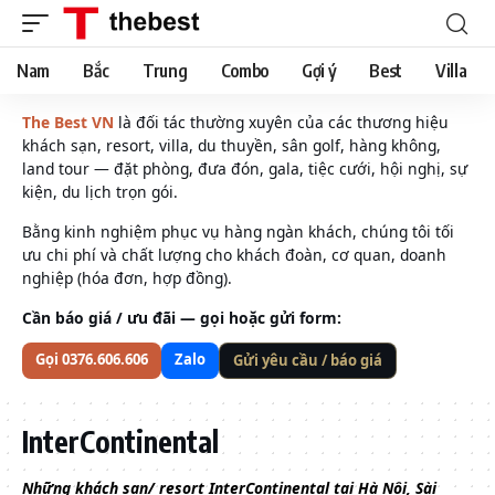
Nam
Bắc
Trung
Combo
Gợi ý
Best
Villa
The Best VN
là đối tác thường xuyên của các thương hiệu
khách sạn, resort, villa, du thuyền, sân golf, hàng không,
land tour — đặt phòng, đưa đón, gala, tiệc cưới, hội nghị, sự
kiện, du lịch trọn gói.
Bằng kinh nghiệm phục vụ hàng ngàn khách, chúng tôi tối
ưu chi phí và chất lượng cho khách đoàn, cơ quan, doanh
nghiệp (hóa đơn, hợp đồng).
Cần báo giá / ưu đãi — gọi hoặc gửi form:
Gọi 0376.606.606
Zalo
Gửi yêu cầu / báo giá
InterContinental
Những khách sạn/ resort InterContinental tại Hà Nội, Sài