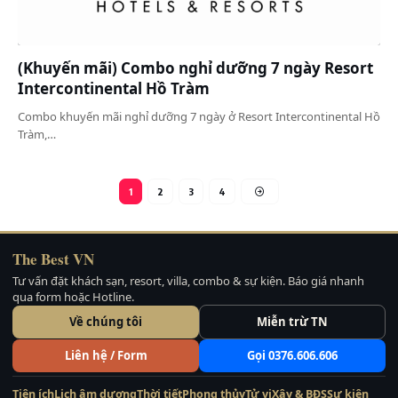
(Khuyến mãi) Combo nghỉ dưỡng 7 ngày Resort
Intercontinental Hồ Tràm
Combo khuyến mãi nghỉ dưỡng 7 ngày ở Resort Intercontinental Hồ
Tràm,…
1
2
3
4
The Best VN
Tư vấn đặt khách sạn, resort, villa, combo & sự kiện. Báo giá nhanh
qua form hoặc Hotline.
Về chúng tôi
Miễn trừ TN
Liên hệ / Form
Gọi 0376.606.606
Tiện ích
Lịch âm dương
Thời tiết
Phong thủy
Tử vi
Xây & BĐS
Sự kiện