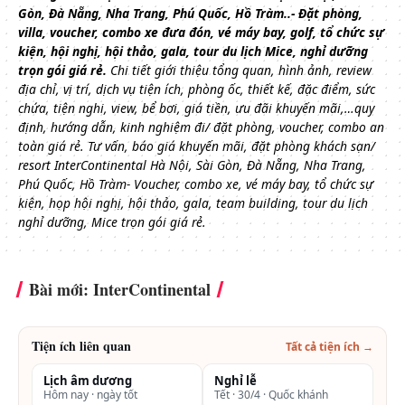
Gòn, Đà Nẵng, Nha Trang, Phú Quốc, Hồ Tràm..- Đặt phòng,
villa, voucher, combo xe đưa đón, vé máy bay, golf, tổ chức sự
kiện, hội nghị, hội thảo, gala, tour du lịch Mice, nghỉ dưỡng
trọn gói giá rẻ.
Chi tiết giới thiệu tổng quan, hình ảnh, review
địa chỉ, vị trí, dịch vụ tiện ích, phòng ốc, thiết kế, đặc điểm, sức
chứa, tiện nghi, view, bể bơi, giá tiền, ưu đãi khuyến mãi,…quy
định, hướng dẫn, kinh nghiệm đi/ đặt phòng, voucher, combo an
toàn giá rẻ.
Tư vấn, báo giá khuyến mãi, đặt phòng khách sạn/
resort InterContinental Hà Nội, Sài Gòn, Đà Nẵng, Nha Trang,
Phú Quốc, Hồ Tràm- Voucher, combo xe, vé máy bay, tổ chức sự
kiện, họp hội nghị, hội thảo, gala, team building, tour du lịch
nghỉ dưỡng, Mice trọn gói giá rẻ.
Bài mới: InterContinental
Tiện ích liên quan
Tất cả tiện ích →
Lịch âm dương
Nghỉ lễ
Hôm nay · ngày tốt
Tết · 30/4 · Quốc khánh