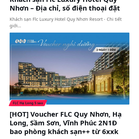
Nhơn – Địa chỉ, số điện thoại đặt
Khách sạn Flc Luxury Hotel Quy Nhơn Resort - Chi tiết
giới…
FLC Hạ Long 5 sao
[HOT] Voucher FLC Quy Nhơn, Hạ
Long, Sầm Sơn, Vĩnh Phúc 2N1Đ
bao phòng khách sạn++ từ 6xxk