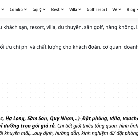
g
Combo
Gợi ý
Best
Villa
Golf resort
Vé
Blog
khách sạn, resort, villa, du thuyền, sân golf, hàng không, l
i ưu chi phí và chất lượng cho khách đoàn, cơ quan, doan
, Hạ Long, Sầm Sơn, Quy Nhơn,..)- Đặt phòng, villa, vouch
hỉ dưỡng trọn gói giá rẻ.
Chi tiết giới thiệu tổng quan, hình ảnh, 
u đãi khuyến mãi,…quy định, hướng dẫn, kinh nghiệm đi/ đặt phòng