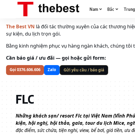
Nam
Bắc
Trun
The Best VN
là đối tác thường xuyên của các thương hiệu 
sự kiện, du lịch trọn gói.
Bằng kinh nghiệm phục vụ hàng ngàn khách, chúng tôi tố
Cần báo giá / ưu đãi — gọi hoặc gửi form:
Gọi 0376.606.606
Zalo
Gửi yêu cầu / báo giá
FLC
Những khách sạn/ resort Flc tại Việt Nam (Vĩnh Phúc
kiện, hội nghị, hội thảo, gala, tour du lịch Mice, ng
đặc điểm, sức chứa, tiện nghi, view, bể bơi, giá tiền, ư