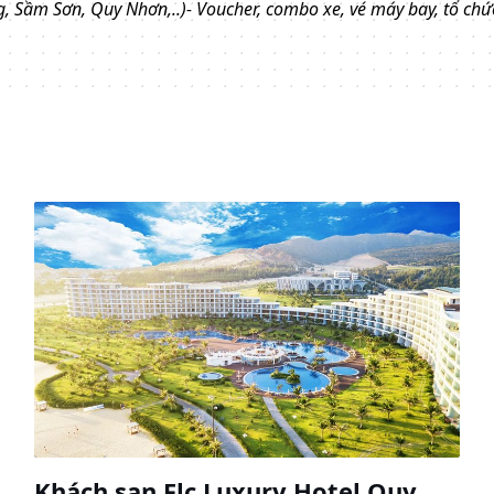
, Sầm Sơn, Quy Nhơn,..)- Voucher, combo xe, vé máy bay, tổ chức 
Khách sạn Flc Luxury Hotel Quy