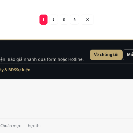
1
2
3
4
Về chúng tôi
Mi
kiện. Báo giá nhanh qua form hoặc Hotline.
ây & BĐS
Sự kiện
 · Chuẩn mực — thực thi.