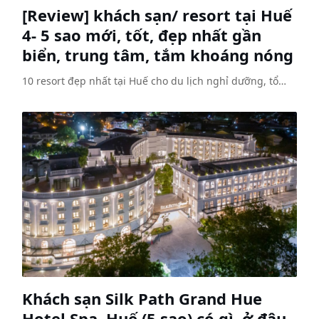
[Review] khách sạn/ resort tại Huế
4- 5 sao mới, tốt, đẹp nhất gần
biển, trung tâm, tắm khoáng nóng
10 resort đẹp nhất tại Huế cho du lịch nghỉ dưỡng, tổ…
Khách sạn Silk Path Grand Hue
Hotel Spa, Huế (5 sao) có gì, ở đâu,