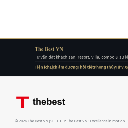
The Best VN
Tư vấn đặt khách sạn, resort, villa, combo & sự 
Tiện ích
Lịch âm dương
Thời tiết
Phong thủy
Tử vi
X
© 2026 The Best VN JSC · CTCP The Best VN · Excellence in motion.