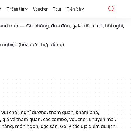
Thông tin
Voucher
Tour
Tiện ích
and tour — đặt phòng, đưa đón, gala, tiệc cưới, hội nghị,
h nghiệp (hóa đơn, hợp đồng).
điểm vui chơi, nghỉ dưỡng, tham quan, khám phá,
i, giá vé tham quan, các combo, voucher, khuyến mãi,
hà hàng, món ngon, đặc sản. Gợi ý các địa điểm du lịch