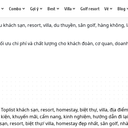
g
Combo
Gợi ý
Best
Villa
Golf resort
Vé
Blog
khách sạn, resort, villa, du thuyền, sân golf, hàng không, l
i ưu chi phí và chất lượng cho khách đoàn, cơ quan, doan
u? Toplist khách sạn, resort, homestay, biệt thự, villa, địa 
sự kiện, khuyến mãi, cẩm nang, kinh nghiệm, hướng dẫn đi lạ
sạn, resort, biệt thự/ villa, homestay đẹp nhất, sân golf, n