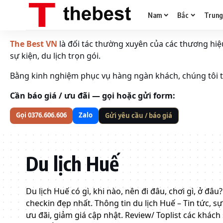
Nam
Bắc
Trun
The Best VN
là đối tác thường xuyên của các thương hiệu 
sự kiện, du lịch trọn gói.
Bằng kinh nghiệm phục vụ hàng ngàn khách, chúng tôi tố
Cần báo giá / ưu đãi — gọi hoặc gửi form:
Gọi 0376.606.606
Zalo
Gửi yêu cầu / báo giá
Du lịch Huế
Du lịch Huế có gì, khi nào, nên đi đâu, chơi gì, ở đâ
checkin đẹp nhất.
Thông tin du lịch Huế – Tin tức, 
ưu đãi, giảm giá cập nhật. Review/ Toplist các khách 