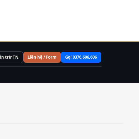
ễn trừ TN
Liên hệ / Form
Gọi 0376.606.606