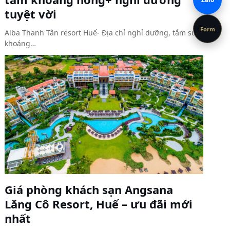
tuyệt vời
Form
Alba Thanh Tân resort Huế- Địa chỉ nghỉ dưỡng, tắm suối
khoáng…
Giá phòng khách sạn Angsana
Lăng Cô Resort, Huế – ưu đãi mới
nhất