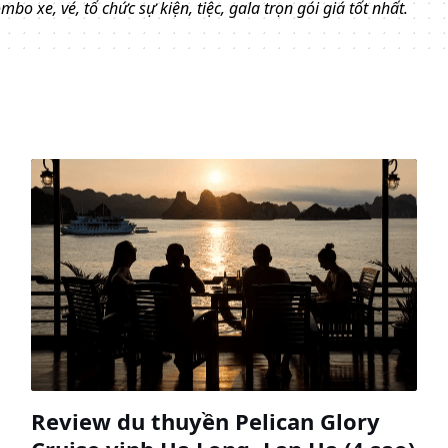
o xe, vé, tổ chức sự kiện, tiệc, gala trọn gói giá tốt nhất.
Review du thuyền Pelican Glory