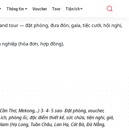
Thông tin
Voucher
Tour
Tiện ích
and tour — đặt phòng, đưa đón, gala, tiệc cưới, hội nghị,
h nghiệp (hóa đơn, hợp đồng).
ần Thơ, Mekong,..) 3- 4- 5 sao- Đặt phòng, voucher,
ện ích, phòng ốc, đặc điểm thiết kế, sức chứa, tiện nghi, giá,
 Nam (Hạ Long, Tuần Châu, Lan Hạ, Cát Bà, Đà Nẵng,