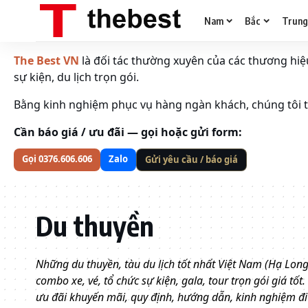
Nam
Bắc
Trun
The Best VN
là đối tác thường xuyên của các thương hiệu 
sự kiện, du lịch trọn gói.
Bằng kinh nghiệm phục vụ hàng ngàn khách, chúng tôi tố
Cần báo giá / ưu đãi — gọi hoặc gửi form:
Gọi 0376.606.606
Zalo
Gửi yêu cầu / báo giá
Du thuyền
Những du thuyền, tàu du lịch tốt nhất Việt Nam (Hạ Long
combo xe, vé, tổ chức sự kiện, gala, tour trọn gói giá tốt.
ưu đãi khuyến mãi, quy định, hướng dẫn, kinh nghiệm đi d