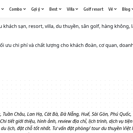
g
Combo
Gợi ý
Best
Villa
Golf resort
Vé
Blog
khách sạn, resort, villa, du thuyền, sân golf, hàng không, l
i ưu chi phí và chất lượng cho khách đoàn, cơ quan, doan
, Tuần Châu, Lan Hạ, Cát Bà, Đà Nẵng, Huế, Sài Gòn, Phú Quốc, C
Chi tiết giới thiệu, hình ảnh, review địa chỉ, lịch trình, dịch vụ ti
u lịch, đặt chỗ tốt nhất.
Tư vấn đặt phòng/ tour du thuyền Việt