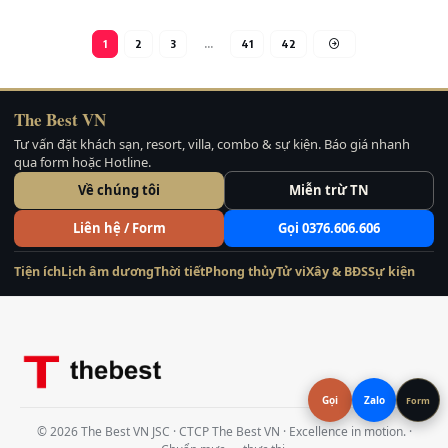
1
2
3
…
41
42
The Best VN
Tư vấn đặt khách sạn, resort, villa, combo & sự kiện. Báo giá nhanh
qua form hoặc Hotline.
Về chúng tôi
Miễn trừ TN
Liên hệ / Form
Gọi 0376.606.606
Tiện ích
Lịch âm dương
Thời tiết
Phong thủy
Tử vi
Xây & BĐS
Sự kiện
Gọi
Zalo
Form
© 2026 The Best VN JSC · CTCP The Best VN · Excellence in motion. ·