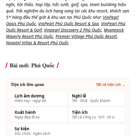
nghị, hội thảo, họp lớp, tiệc cưới, golf, spa, team building hiệu
quả.
Trải nghiệm du lịch hạng sang tại các khu resort, khách sạn
5* hàng đầu thế giới & khu vực tại Phú Quốc như:
VinPearl
Oasis Phú Quốc
,
VinPearl Phú Quốc Resort & Spa
,
VinPearl Phú
Quốc Resort & Golf,
Vinpearl Discovery 2 Phú Quốc
,
Movnepick
Waverly Resort Phú Quốc
,
Premier Village Phú Quốc Resort
,
Novotel Villas & Resort Phú Quốc
Bài mới: Phú Quốc
Tiện ích liên quan
Tất cả tiện ích →
Lịch âm dương
Nghỉ lễ
Hôm nay · ngày tốt
Tết · 30/4 · Quốc khánh
Xuất hành
Tiện ích
Ngày đẹp đi xa
Tất cả công cụ · lịch · tử vi
Sự kiện
Sức chứa · ngân sách