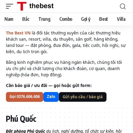
Nam
Bắc
Trung
Combo
Gợi ý
Best
Villa
The Best VN
là đối tác thường xuyên của các thương hiệu
khách sạn, resort, villa, du thuyền, sân golf, hàng không,
land tour — đặt phòng, đưa đón, gala, tiệc cưới, hội nghị, sự
kiện, du lịch trọn gói.
Bằng kinh nghiệm phục vụ hàng ngàn khách, chúng tôi tối
ưu chi phí và chất lượng cho khách đoàn, cơ quan, doanh
nghiệp (hóa đơn, hợp đồng).
Cần báo giá / ưu đãi — gọi hoặc gửi form:
Gọi 0376.606.606
Zalo
Gửi yêu cầu / báo giá
Phú Quốc
Đặt phòng Phú Quốc
du lịch, nghỉ dưỡng, tổ chức sự kiện, hội