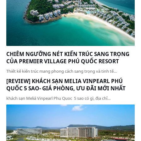
CHIÊM NGƯỠNG NÉT KIẾN TRÚC SANG TRỌNG
CỦA PREMIER VILLAGE PHÚ QUỐC RESORT
Thiết kế kiến trúc mang phong cách sang trọng và tinh tế…
[REVIEW] KHÁCH SẠN MELIA VINPEARL PHÚ
QUỐC 5 SAO- GIÁ PHÒNG, ƯU ĐÃI MỚI NHẤT
khách sạn Meliá Vinpearl Phu Quoc 5 sao có gì, địa chỉ…