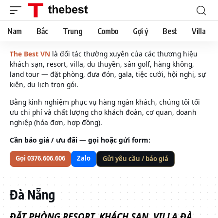
Nam
Bắc
Trung
Combo
Gợi ý
Best
Villa
The Best VN
là đối tác thường xuyên của các thương hiệu
khách sạn, resort, villa, du thuyền, sân golf, hàng không,
land tour — đặt phòng, đưa đón, gala, tiệc cưới, hội nghị, sự
kiện, du lịch trọn gói.
Bằng kinh nghiệm phục vụ hàng ngàn khách, chúng tôi tối
ưu chi phí và chất lượng cho khách đoàn, cơ quan, doanh
nghiệp (hóa đơn, hợp đồng).
Cần báo giá / ưu đãi — gọi hoặc gửi form:
Gọi 0376.606.606
Zalo
Gửi yêu cầu / báo giá
Đà Nẵng
ĐẶT PHÒNG RESORT, KHÁCH SẠN, VILLA ĐÀ