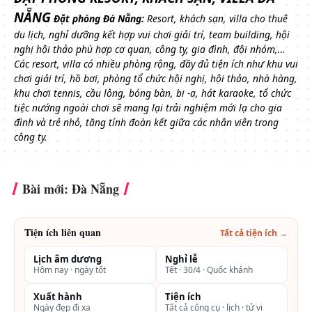
NẴNG
Đặt phòng Đà Nẵng:
Resort, khách sạn, villa cho thuê
du lịch, nghỉ dưỡng kết hợp vui chơi giải trí, team building, hội
nghị hội thảo phù hợp cơ quan, công ty, gia đình, đội nhóm,…
Các resort, villa có nhiều phòng rộng, đầy đủ tiện ích như khu vui
chơi giải trí, hồ bơi, phòng tổ chức hội nghị, hội thảo, nhà hàng,
khu chơi tennis, cầu lông, bóng bàn, bi -a, hát karaoke, tổ chức
tiệc nướng ngoài chơi sẽ mang lại trải nghiệm mới lạ cho gia
đình và trẻ nhỏ, tăng tính đoàn kết giữa các nhân viên trong
công ty.
Bài mới: Đà Nẵng
Tiện ích liên quan
Tất cả tiện ích →
Lịch âm dương
Nghỉ lễ
Hôm nay · ngày tốt
Tết · 30/4 · Quốc khánh
Xuất hành
Tiện ích
Ngày đẹp đi xa
Tất cả công cụ · lịch · tử vi