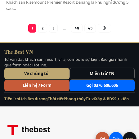
Khách sạn Risemount Premier Resort Danang là khu nghỉ dưỡng 5
sao…
1
2
3
…
48
49
The Best VN
Tư vấn đặt khách sạn, resort, villa, combo & sự kiện. Báo giá nhanh
qua form hoặc Hotline.
Về chúng tôi
Miễn trừ TN
Liên hệ / Form
Gọi 0376.606.606
Tiện ích
Lịch âm dương
Thời tiết
Phong thủy
Tử vi
Xây & BĐS
Sự kiện
Gọi
Zalo
Form