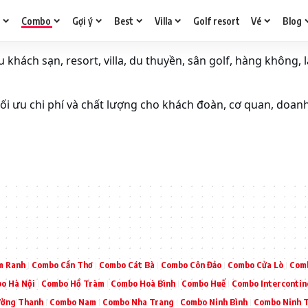
g
Combo
Gợi ý
Best
Villa
Golf resort
Vé
Blog
khách sạn, resort, villa, du thuyền, sân golf, hàng không, l
i ưu chi phí và chất lượng cho khách đoàn, cơ quan, doan
m Ranh
Combo Cần Thơ
Combo Cát Bà
Combo Côn Đảo
Combo Cửa Lò
Comb
o Hà Nội
Combo Hồ Tràm
Combo Hoà Bình
Combo Huế
Combo Intercontin
ờng Thanh
Combo Nam
Combo Nha Trang
Combo Ninh Bình
Combo Ninh 