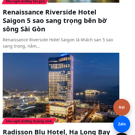
Khu nghỉ dưỡng Sài gòn
Renaissance Riverside Hotel
Saigon 5 sao sang trọng bên bờ
sông Sài Gòn
Renaissance Riverside Hotel Saigon là khách sạn 5 sao
sang trọng, nằm…
Gọi
khu nghỉ dưỡng Quảng ninh
Zalo
Radisson Blu Hotel, Ha Long Bay