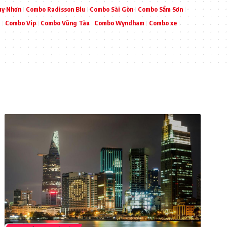
uy Nhơn
Combo Radisson Blu
Combo Sài Gòn
Combo Sầm Sơn
l
Combo Vip
Combo Vũng Tàu
Combo Wyndham
Combo xe