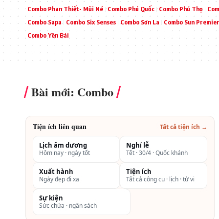
Combo Phan Thiết- Mũi Né
Combo Phú Quốc
Combo Phú Thọ
Com
Combo Sapa
Combo Six Senses
Combo Sơn La
Combo Sun Premier
Combo Yên Bái
Bài mới: Combo
Tiện ích liên quan
Tất cả tiện ích →
Lịch âm dương
Nghỉ lễ
Hôm nay · ngày tốt
Tết · 30/4 · Quốc khánh
Xuất hành
Tiện ích
Ngày đẹp đi xa
Tất cả công cụ · lịch · tử vi
Sự kiện
Sức chứa · ngân sách