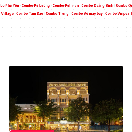
bo Phú Yên
Combo Pù Luông
Combo Pullman
Combo Quảng Bình
Combo Q
 Village
Combo Tam Đảo
Combo Trung
Combo Vé máy bay
Combo Vinpear