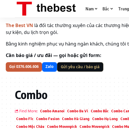
Nam
Bắc
Trun
The Best VN
là đối tác thường xuyên của các thương hiệu 
sự kiện, du lịch trọn gói.
Bằng kinh nghiệm phục vụ hàng ngàn khách, chúng tôi tố
Cần báo giá / ưu đãi — gọi hoặc gửi form:
Gọi 0376.606.606
Zalo
Gửi yêu cầu / báo giá
Combo
Find More:
Combo Amanoi
Combo Ba Vì
Combo Bắc
Combo Ca
Combo Flc
Combo Fusion
Combo Hà Giang
Combo Hạ Long
Comb
Combo Mộc Châu
Combo Movenpick
Combo Movenpick
Combo Mư