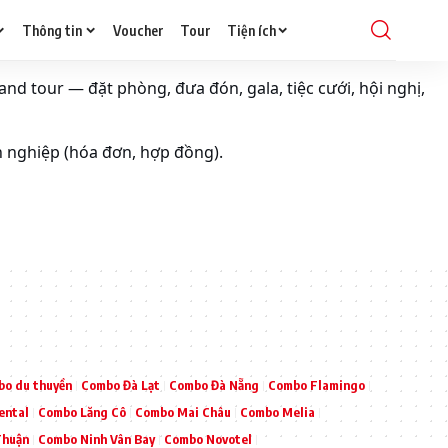
Thông tin
Voucher
Tour
Tiện ích
and tour — đặt phòng, đưa đón, gala, tiệc cưới, hội nghị,
h nghiệp (hóa đơn, hợp đồng).
o du thuyền
Combo Đà Lạt
Combo Đà Nẵng
Combo Flamingo
ental
Combo Lăng Cô
Combo Mai Châu
Combo Melia
Thuận
Combo Ninh Vân Bay
Combo Novotel