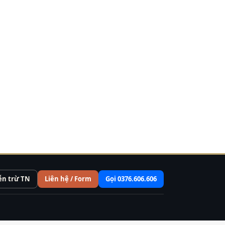
ễn trừ TN
Liên hệ / Form
Gọi 0376.606.606