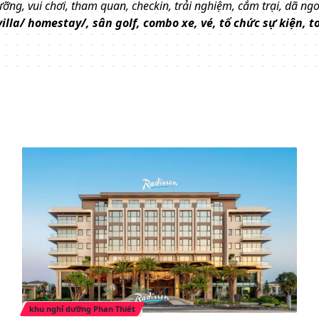
ưỡng, vui chơi, tham quan, checkin, trải nghiệm, cắm trại, dã ngoạ
illa/ homestay/, sân golf, combo xe, vé, tổ chức sự kiện, t
khu nghỉ dưỡng Phan Thiết