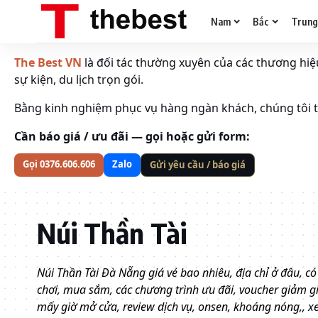
Nam
Bắc
Trun
The Best VN
là đối tác thường xuyên của các thương hiệu 
sự kiện, du lịch trọn gói.
Bằng kinh nghiệm phục vụ hàng ngàn khách, chúng tôi tố
Cần báo giá / ưu đãi — gọi hoặc gửi form:
Gọi 0376.606.606
Zalo
Gửi yêu cầu / báo giá
Núi Thần Tài
Núi Thần Tài Đà Nẵng giá vé bao nhiêu, địa chỉ ở đâu, có
chơi, mua sắm, các chương trình ưu đãi, voucher giảm giá
mấy giờ mở cửa, review dịch vụ, onsen, khoáng nóng,, xe