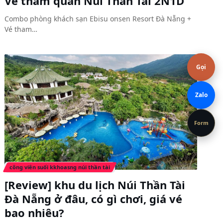
Vé tham quan Núi Thần Tài 2N1D
Combo phòng khách sạn Ebisu onsen Resort Đà Nẵng +
Vé tham…
Gọi
Zalo
Form
công viên suối kkhoasng núi thần tài
[Review] khu du lịch Núi Thần Tài
Đà Nẵng ở đâu, có gì chơi, giá vé
bao nhiêu?