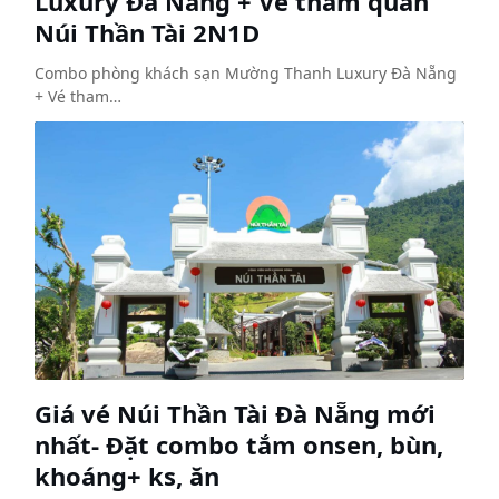
Luxury Đà Nẵng + Vé tham quan
Núi Thần Tài 2N1D
Combo phòng khách sạn Mường Thanh Luxury Đà Nẵng
+ Vé tham…
Giá vé Núi Thần Tài Đà Nẵng mới
nhất- Đặt combo tắm onsen, bùn,
khoáng+ ks, ăn