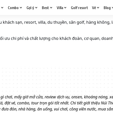
g
Combo
Gợi ý
Best
Villa
Golf resort
Vé
Blog
khách sạn, resort, villa, du thuyền, sân golf, hàng không, l
i ưu chi phí và chất lượng cho khách đoàn, cơ quan, doan
 gì chơi, mấy giờ mở cửa, review dịch vụ, onsen, khoáng nóng, x
, đặt vé, combo, tour trọn gói tốt nhất.
Chi tiết giới thiệu Núi T
 đưa đón, nhà hàng, ăn uống, vui chơi, công viên nước, mua sắm,