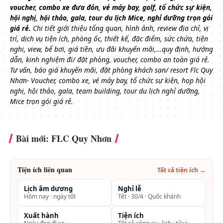
voucher, combo xe đưa đón, vé máy bay, golf, tổ chức sự kiện,
hội nghị, hội thảo, gala, tour du lịch Mice, nghỉ dưỡng trọn gói
giá rẻ.
Chi tiết giới thiệu tổng quan, hình ảnh, review địa chỉ, vị
trí, dịch vụ tiện ích, phòng ốc, thiết kế, đặc điểm, sức chứa, tiện
nghi, view, bể bơi, giá tiền, ưu đãi khuyến mãi,…quy định, hướng
dẫn, kinh nghiệm đi/ đặt phòng, voucher, combo an toàn giá rẻ.
Tư vấn, báo giá khuyến mãi, đặt phòng khách sạn/ resort Flc Quy
Nhơn- Voucher, combo xe, vé máy bay, tổ chức sự kiện, họp hội
nghị, hội thảo, gala, team building, tour du lịch nghỉ dưỡng,
Mice trọn gói giá rẻ.
Bài mới: FLC Quy Nhơn
Tiện ích liên quan
Tất cả tiện ích →
Lịch âm dương
Nghỉ lễ
Hôm nay · ngày tốt
Tết · 30/4 · Quốc khánh
Xuất hành
Tiện ích