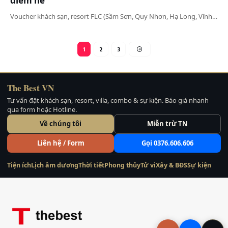
điểm hè
Voucher khách sạn, resort FLC (Sầm Sơn, Quy Nhơn, Hạ Long, Vĩnh…
1
2
3
The Best VN
Tư vấn đặt khách sạn, resort, villa, combo & sự kiện. Báo giá nhanh
qua form hoặc Hotline.
Về chúng tôi
Miễn trừ TN
Liên hệ / Form
Gọi 0376.606.606
Tiện ích
Lịch âm dương
Thời tiết
Phong thủy
Tử vi
Xây & BĐS
Sự kiện