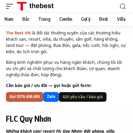
Nam
Bắc
Trung
Combo
Gợi ý
Best
Villa
The Best VN
là đối tác thường xuyên của các thương hiệu
khách sạn, resort, villa, du thuyền, sân golf, hàng không,
land tour — đặt phòng, đưa đón, gala, tiệc cưới, hội nghị, sự
kiện, du lịch trọn gói.
Bằng kinh nghiệm phục vụ hàng ngàn khách, chúng tôi tối
ưu chi phí và chất lượng cho khách đoàn, cơ quan, doanh
nghiệp (hóa đơn, hợp đồng).
Cần báo giá / ưu đãi — gọi hoặc gửi form:
Gọi 0376.606.606
Zalo
Gửi yêu cầu / báo giá
FLC Quy Nhơn
Những khách sạn/ resort Flc Quy Nhơn- Đặt phòng, villa,