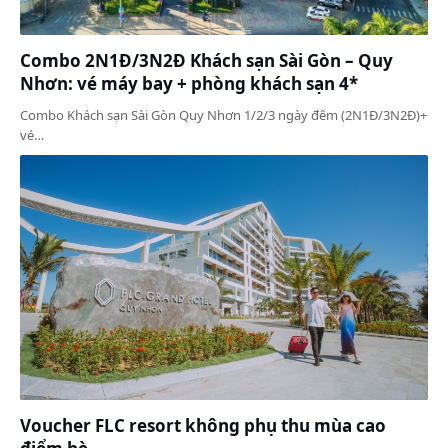
Combo 2N1Đ/3N2Đ Khách sạn Sài Gòn – Quy
Nhơn: vé máy bay + phòng khách sạn 4*
Combo Khách sạn Sài Gòn Quy Nhơn 1/2/3 ngày đêm (2N1Đ/3N2Đ)+
vé…
Voucher FLC resort không phụ thu mùa cao