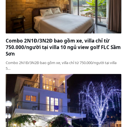
Combo 2N1Đ/3N2Đ bao gồm xe, villa chỉ từ
750.000/người tại villa 10 ngủ view golf FLC Sầm
Sơn
Combo 2N1Đ/3N2Đ bao gồm xe, villa chỉ từ 750.000/người tại villa
5…