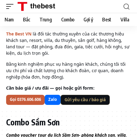
Nam
Bắc
Trung
Combo
Gợi ý
Best
Villa
The Best VN
là đối tác thường xuyên của các thương hiệu
khách sạn, resort, villa, du thuyền, sân golf, hàng không,
land tour — đặt phòng, đưa đón, gala, tiệc cưới, hội nghị, sự
kiện, du lịch trọn gói.
Bằng kinh nghiệm phục vụ hàng ngàn khách, chúng tôi tối
ưu chi phí và chất lượng cho khách đoàn, cơ quan, doanh
nghiệp (hóa đơn, hợp đồng).
Cần báo giá / ưu đãi — gọi hoặc gửi form:
Gọi 0376.606.606
Zalo
Gửi yêu cầu / báo giá
Combo Sầm Sơn
Combo voucher tour du lịch Sầm Sơn- phòng khách sạn, villa,