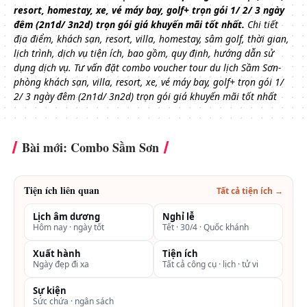
resort, homestay, xe, vé máy bay, golf+ trọn gói 1/ 2/ 3 ngày
đêm (2n1d/ 3n2d) trọn gói giá khuyến mãi tốt nhất.
Chi tiết
địa điểm, khách sạn, resort, villa, homestay, sâm golf, thời gian,
lịch trình, dịch vụ tiện ích, bao gồm, quy định, hướng dẫn sử
dụng dịch vụ.
Tư vấn đặt combo voucher tour du lịch Sầm Sơn-
phòng khách sạn, villa, resort, xe, vé máy bay, golf+ trọn gói 1/
2/ 3 ngày đêm (2n1d/ 3n2d) trọn gói giá khuyến mãi tốt nhất
Bài mới: Combo Sầm Sơn
Tiện ích liên quan
Tất cả tiện ích →
Lịch âm dương
Nghỉ lễ
Hôm nay · ngày tốt
Tết · 30/4 · Quốc khánh
Xuất hành
Tiện ích
Ngày đẹp đi xa
Tất cả công cụ · lịch · tử vi
Sự kiện
Sức chứa · ngân sách