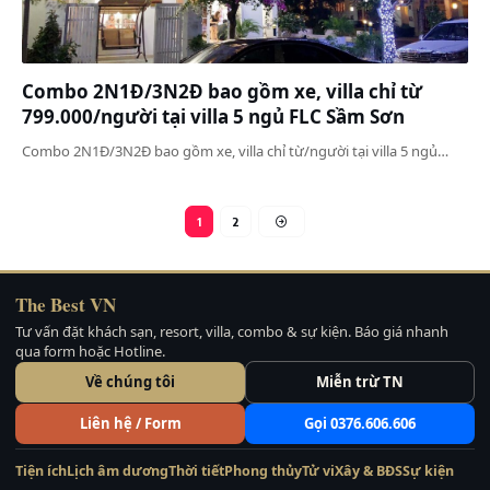
Combo 2N1Đ/3N2Đ bao gồm xe, villa chỉ từ
799.000/người tại villa 5 ngủ FLC Sầm Sơn
Combo 2N1Đ/3N2Đ bao gồm xe, villa chỉ từ/người tại villa 5 ngủ…
1
2
The Best VN
Tư vấn đặt khách sạn, resort, villa, combo & sự kiện. Báo giá nhanh
qua form hoặc Hotline.
Về chúng tôi
Miễn trừ TN
Liên hệ / Form
Gọi 0376.606.606
Tiện ích
Lịch âm dương
Thời tiết
Phong thủy
Tử vi
Xây & BĐS
Sự kiện