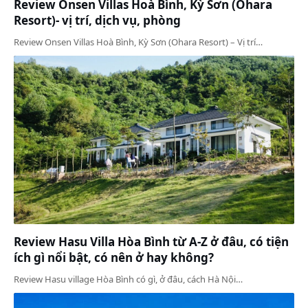
Review Onsen Villas Hoà Bình, Kỳ Sơn (Ohara
Resort)- vị trí, dịch vụ, phòng
Review Onsen Villas Hoà Bình, Kỳ Sơn (Ohara Resort) – Vị trí…
Review Hasu Villa Hòa Bình từ A-Z ở đâu, có tiện
ích gì nổi bật, có nên ở hay không?
Review Hasu village Hòa Bình có gì, ở đâu, cách Hà Nội…