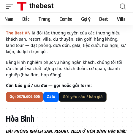
Nam
Bắc
Trung
Combo
Gợi ý
Best
Villa
The Best VN
là đối tác thường xuyên của các thương hiệu
khách sạn, resort, villa, du thuyền, sân golf, hàng không,
land tour — đặt phòng, đưa đón, gala, tiệc cưới, hội nghị, sự
kiện, du lịch trọn gói.
Bằng kinh nghiệm phục vụ hàng ngàn khách, chúng tôi tối
ưu chi phí và chất lượng cho khách đoàn, cơ quan, doanh
nghiệp (hóa đơn, hợp đồng).
Cần báo giá / ưu đãi — gọi hoặc gửi form:
Gọi 0376.606.606
Zalo
Gửi yêu cầu / báo giá
Hòa Bình
ĐẶT PHÒNG KHÁCH SẠN, RESORT, VILLA Ở HÒA BÌNH
Hòa Bình: