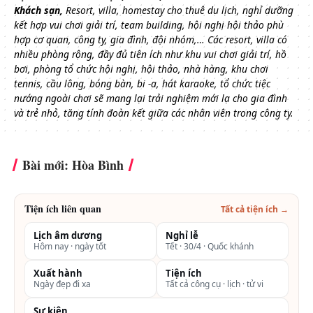
Khách sạn,
Resort, villa, homestay cho thuê du lịch, nghỉ dưỡng
kết hợp vui chơi giải trí, team building, hội nghị hội thảo phù
hợp cơ quan, công ty, gia đình, đội nhóm,…
Các resort, villa có
nhiều phòng rộng, đầy đủ tiện ích như khu vui chơi giải trí, hồ
bơi, phòng tổ chức hội nghị, hội thảo, nhà hàng, khu chơi
tennis, cầu lông, bóng bàn, bi -a, hát karaoke, tổ chức tiệc
nướng ngoài chơi sẽ mang lại trải nghiệm mới lạ cho gia đình
và trẻ nhỏ, tăng tính đoàn kết giữa các nhân viên trong công ty.
Bài mới: Hòa Bình
Tiện ích liên quan
Tất cả tiện ích →
Lịch âm dương
Nghỉ lễ
Hôm nay · ngày tốt
Tết · 30/4 · Quốc khánh
Xuất hành
Tiện ích
Ngày đẹp đi xa
Tất cả công cụ · lịch · tử vi
Sự kiện