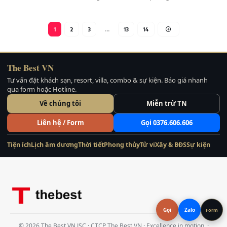
1
2
3
…
13
14
The Best VN
Tư vấn đặt khách sạn, resort, villa, combo & sự kiện. Báo giá nhanh
qua form hoặc Hotline.
Về chúng tôi
Miễn trừ TN
Liên hệ / Form
Gọi 0376.606.606
Tiện ích
Lịch âm dương
Thời tiết
Phong thủy
Tử vi
Xây & BĐS
Sự kiện
Gọi
Zalo
Form
© 2026 The Best VN JSC · CTCP The Best VN · Excellence in motion. ·