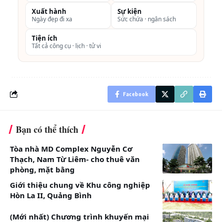
Xuất hành
Sự kiện
Ngày đẹp đi xa
Sức chứa · ngân sách
Combo gồm có:
01 đêm lưu trú 2 người với hạng phòng
Tiện ích
Tất cả công cụ · lịch · tử vi
Standard tiện nghi có ban công đón nắng
hướng ra hồ Hòa Bình
02 chiều xe đưa đón từ Hà Nội – Mai Châu
Facebook
Hideaway
01 bữa sáng tự chọn tại nhà hàng Bamboo
Bạn có thể thích
Miễn phí xe đạp
Tòa nhà MD Complex Nguyễn Cơ
Thạch, Nam Từ Liêm- cho thuê văn
Miễn phí chèo bè mảng tre
phòng, mặt bằng
Miễn phí trà, cafe, nước suối theo tiêu
Giới thiệu chung về Khu công nghiệp
chuẩn phòng
Hòn La II, Quảng Bình
(Mới nhất) Chương trình khuyến mại
Điều kiện áp dụng: