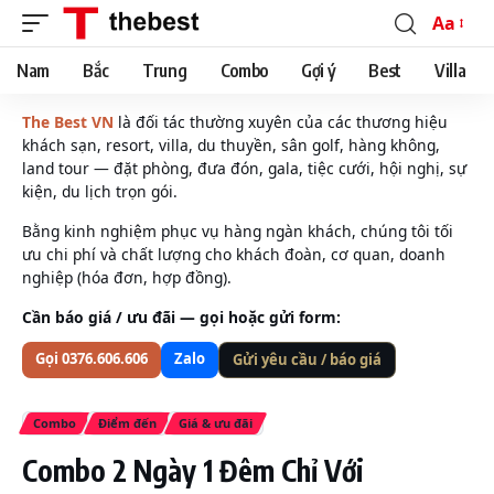
Aa
Font
Resizer
Nam
Bắc
Trung
Combo
Gợi ý
Best
Villa
The Best VN
là đối tác thường xuyên của các thương hiệu
khách sạn, resort, villa, du thuyền, sân golf, hàng không,
land tour — đặt phòng, đưa đón, gala, tiệc cưới, hội nghị, sự
kiện, du lịch trọn gói.
Bằng kinh nghiệm phục vụ hàng ngàn khách, chúng tôi tối
ưu chi phí và chất lượng cho khách đoàn, cơ quan, doanh
nghiệp (hóa đơn, hợp đồng).
Cần báo giá / ưu đãi — gọi hoặc gửi form:
Gọi 0376.606.606
Zalo
Gửi yêu cầu / báo giá
Combo
Điểm đến
Giá & ưu đãi
Combo 2 Ngày 1 Đêm Chỉ Với