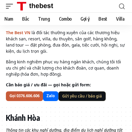
Nam
Bắc
Trung
Combo
Gợi ý
Best
Villa
The Best VN
là đối tác thường xuyên của các thương hiệu
khách sạn, resort, villa, du thuyền, sân golf, hàng không,
land tour — đặt phòng, đưa đón, gala, tiệc cưới, hội nghị, sự
kiện, du lịch trọn gói.
Bằng kinh nghiệm phục vụ hàng ngàn khách, chúng tôi tối
ưu chi phí và chất lượng cho khách đoàn, cơ quan, doanh
nghiệp (hóa đơn, hợp đồng).
Cần báo giá / ưu đãi — gọi hoặc gửi form:
Gọi 0376.606.606
Zalo
Gửi yêu cầu / báo giá
Khánh Hòa
Thông tin các khu nghỉ dưỡng, địa điểm du lịch nghỉ dưỡng tốt