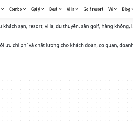
g
Combo
Gợi ý
Best
Villa
Golf resort
Vé
Blog
khách sạn, resort, villa, du thuyền, sân golf, hàng không, l
i ưu chi phí và chất lượng cho khách đoàn, cơ quan, doan