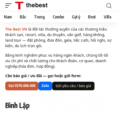
Nam
Bắc
Trung
Combo
Gợi ý
Best
Villa
The Best VN
là đối tác thường xuyên của các thương hiệu
khách sạn, resort, villa, du thuyền, sân golf, hàng không,
land tour — đặt phòng, đưa đón, gala, tiệc cưới, hội nghị, sự
kiện, du lịch trọn gói.
Bằng kinh nghiệm phục vụ hàng ngàn khách, chúng tôi tối
ưu chi phí và chất lượng cho khách đoàn, cơ quan, doanh
nghiệp (hóa đơn, hợp đồng).
Cần báo giá / ưu đãi — gọi hoặc gửi form:
Gọi 0376.606.606
Zalo
Gửi yêu cầu / báo giá
Bình Lập