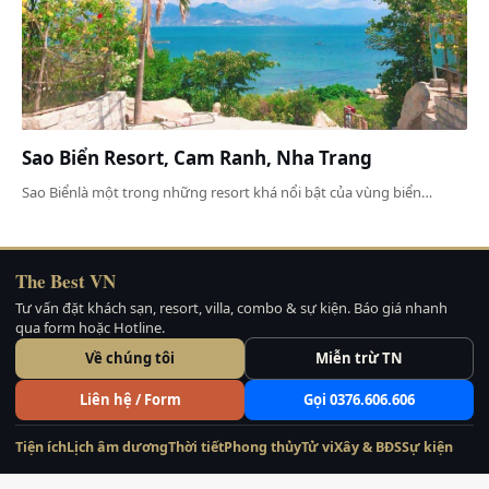
Sao Biển Resort, Cam Ranh, Nha Trang
Sao Biểnlà một trong những resort khá nổi bật của vùng biển…
The Best VN
Tư vấn đặt khách sạn, resort, villa, combo & sự kiện. Báo giá nhanh
qua form hoặc Hotline.
Về chúng tôi
Miễn trừ TN
Liên hệ / Form
Gọi 0376.606.606
Tiện ích
Lịch âm dương
Thời tiết
Phong thủy
Tử vi
Xây & BĐS
Sự kiện