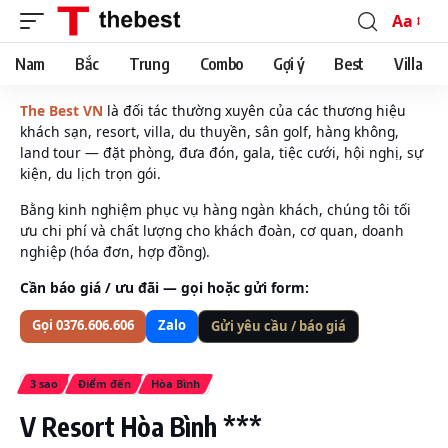
Aa
Font
Resizer
Nam
Bắc
Trung
Combo
Gợi ý
Best
Villa
The Best VN
là đối tác thường xuyên của các thương hiệu
khách sạn, resort, villa, du thuyền, sân golf, hàng không,
land tour — đặt phòng, đưa đón, gala, tiệc cưới, hội nghị, sự
kiện, du lịch trọn gói.
Bằng kinh nghiệm phục vụ hàng ngàn khách, chúng tôi tối
ưu chi phí và chất lượng cho khách đoàn, cơ quan, doanh
nghiệp (hóa đơn, hợp đồng).
Cần báo giá / ưu đãi — gọi hoặc gửi form:
Gọi 0376.606.606
Zalo
Gửi yêu cầu / báo giá
3 sao
Điểm đến
Hòa Bình
V Resort Hòa Bình ***