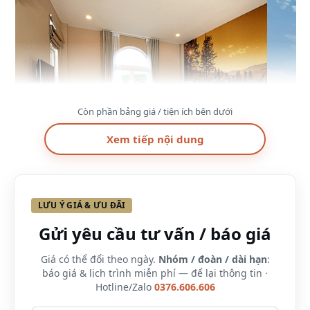
Còn phần bảng giá / tiện ích bên dưới
Xem tiếp nội dung
LƯU Ý GIÁ & ƯU ĐÃI
Gửi yêu cầu tư vấn / báo giá
Giá có thể đổi theo ngày.
Nhóm / đoàn / dài hạn
:
Cổng khu du lịch suối khoáng Kim Bôi
báo giá & lịch trình miễn phí — để lại thông tin ·
Với khởi nguồn cảm hứng từ phong cách đặc trưng
Hotline/Zalo
0376.606.606
núi rừng Tây Bắc, hơn 90 phòng nghỉ và villa cao cấp