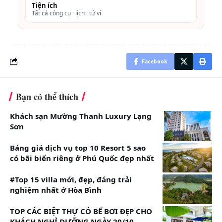
Tiện ích
Resort để khám phá và trải nghiệm.
Tất cả công cụ · lịch · tử vi
Hệ thống phòng nghỉ tại Vresort Hoà Bình
Facebook
Nhà sàn
Vuốt ngang để xem đủ bảng →
Bạn có thể thích
NHÀ SÀN
SỨC
GÓI
GÓI QUA
Khách sạn Mường Thanh Luxury Lạng
CHỨA
TRONG
ĐÊM
Sơn
NGÀY
(VNĐ)*
(VNĐ)*
Bảng giá dịch vụ top 10 Resort 5 sao
có bãi biển riêng ở Phú Quốc đẹp nhất
Vườn Đào
40 – 45
Nhà sàn
Nhà sàn
#Top 15 villa mới, đẹp, đáng trải
tiêu chuẩn
tiêu chuẩn
Vườn Cam
45 – 50
nghiệm nhất ở Hòa Bình
trong ngày
qua đêm
Người lớn:
Người lớn:
TOP CÁC BIỆT THỰ CÓ BỂ BƠI ĐẸP CHO
Vườn Vải
30 – 35
KHÁCH NGHỈ DƯỠNG NGÀY 20/10