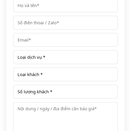
của
V Resort
sẽ mang đến cho Quý khách một không
gian nghỉ dưỡng giao hòa với thiên nhiên nhưng vẫn
rất tiện nghi, thoải mái, thư giãn và ấm cúng. Tại V
Resort, quý khách cũng có thể trải nghiệm một cảm
giác mới lạ với những căn nhà sàn thoáng mát để tận
hưởng một kỳ nghỉ gần gũi, chan hòa với thiên nhiên.
V-Resort Hòa Bình được thiết kế hài hoà với bày trí
gọn gàng, sạch sẽ, tất cả các phòng ngủ đều có tầm
nhìn đẹp và các trang thiết bị tiện nghi cùng chất
lượng phục vụ của đội ngũ nhân viên tận tâm, chu
đáo. Khách sạn cũng cung cấp các dịch vụ thư giãn
như jacuzzi, steam, sauna và foot massage…Bên cạnh
đó, các khu vui chơi giải trí, thể thao trong nhà và
ngoài trời chuyên biệt dành cho người lớn và trẻ em
với nhiều hoạt động bổ ích luôn sẵn sàng phục vụ quý
khách.. Đến với V Resort, Quý khách không những có