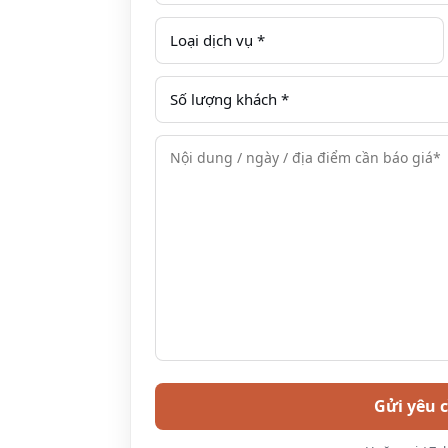
Trẻ em từ 6-12 tuổi: 01 trẻ em
cùng phòng với bố mẹ, có kê thêm
Bao gồm:
Vận chuyển 2 chiều Hà Nội – Bak
01 đêm nghỉ tại phòng deluxe b
Đồ uống welcome khi check in
Ăn sáng và 01 bữa trưa set menu
Tham gia các chương trình tham
Sử dụng miễn phí tiện ích như bể
Nước uống trên xe vận chuyển (
trong phòng (02 chai/đêm ở)
GIỜ LỊCH TRÌNH CHI TIẾT
NGÀY 1 : HANOI – BAKHAN VILLAG