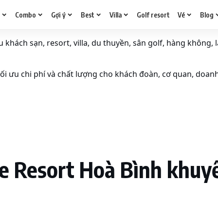
g
Combo
Gợi ý
Best
Villa
Golf resort
Vé
Blog
khách sạn, resort, villa, du thuyền, sân golf, hàng không, l
i ưu chi phí và chất lượng cho khách đoàn, cơ quan, doan
 Resort Hoà Bình khuyế