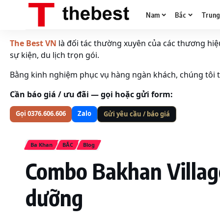
Nam
Bắc
Trun
The Best VN
là đối tác thường xuyên của các thương hiệu 
sự kiện, du lịch trọn gói.
Bằng kinh nghiệm phục vụ hàng ngàn khách, chúng tôi tố
Cần báo giá / ưu đãi — gọi hoặc gửi form:
Gọi 0376.606.606
Zalo
Gửi yêu cầu / báo giá
Ba Khan
BẮC
Blog
Combo Bakhan Village
dưỡng