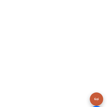
Hoặc gọi / Zalo
0376.606.606
Gọi