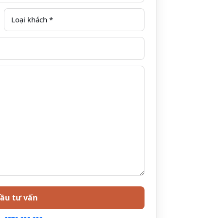
 500,000đ, trẻ em thứ 2 phụ phí 600,000đ (ở
 01 đệm nếu yêu cầu)
han trên xe riêng của Bakhan Village Resort
ao gồm ăn sáng
 tại nhà hàng trung tâm
 quan với hướng dẫn người địa phương
 bơi, xe đạp
1 người 1 chai/chiều) và nước uống miễn phí
E (Ăn trưa)