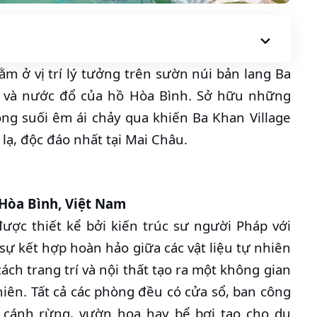
m ở vị trí lý tưởng trên sườn núi bản lang Ba
 và nước đổ của hồ Hòa Bình. Sở hữu những
g suối êm ái chảy qua khiến Ba Khan Village
lạ, độc đáo nhất tại Mai Châu.
, Hòa Bình, Việt Nam
ược thiết kể bởi kiến trúc sư người Pháp với
 sự kết hợp hoàn hảo giữa các vật liệu tự nhiên
ách trang trí và nội thất tạo ra một không gian
hiên. Tất cả các phòng đều có cửa sổ, ban công
 cánh rừng, vườn hoa hay bể bơi tạo cho du