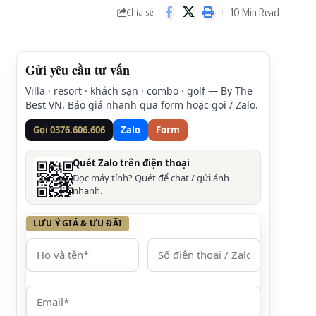
10 Min Read
Chia sẻ
Gửi yêu cầu tư vấn
Villa · resort · khách sạn · combo · golf — By The
Best VN. Báo giá nhanh qua form hoặc gọi / Zalo.
Gọi 0376.606.606
Zalo
Form
Quét Zalo trên điện thoại
Đọc máy tính? Quét để chat / gửi ảnh
nhanh.
LƯU Ý GIÁ & ƯU ĐÃI