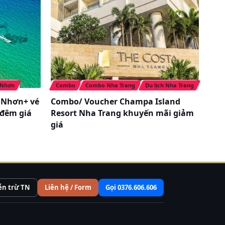
 Nhơn
Combo
Combo Nha Trang
Du lịch Nha Trang
 Nhơn+ vé
Combo/ Voucher Champa Island
 đêm giá
Resort Nha Trang khuyến mãi giảm
giá
ễn trừ TN
Liên hệ / Form
Gọi 0376.606.606