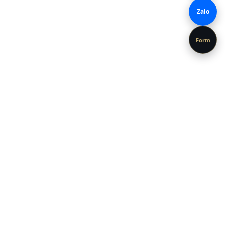
Zalo
Form