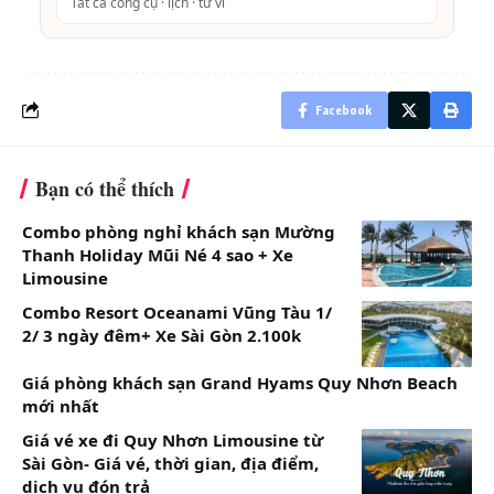
Tất cả công cụ · lịch · tử vi
Phụ thu giường phụ: 400.000VNĐ/đêm
Phụ thu lễ tết theo quy định của resort
Phụ thu nâng hạng phòng: tùy từng hạng phòng
Facebook
khác nhau
Tìm hiểu thêm về khách sạn
Sapa Diamond 3*
Bạn có thể thích
và
bảng giá vé xe Limousine Hà Nội – Sapa
cùng
trang bị thêm
cẩm nang hữu ích du lịch Sapa
để lên
Combo phòng nghỉ khách sạn Mường
ngay kế hoạch khám phá vẻ đẹp Sapa thôi nào.
Thanh Holiday Mũi Né 4 sao + Xe
Limousine
Combo Resort Oceanami Vũng Tàu 1/
2/ 3 ngày đêm+ Xe Sài Gòn 2.100k
Giá phòng khách sạn Grand Hyams Quy Nhơn Beach
mới nhất
Giá vé xe đi Quy Nhơn Limousine từ
Sài Gòn- Giá vé, thời gian, địa điểm,
dịch vụ đón trả