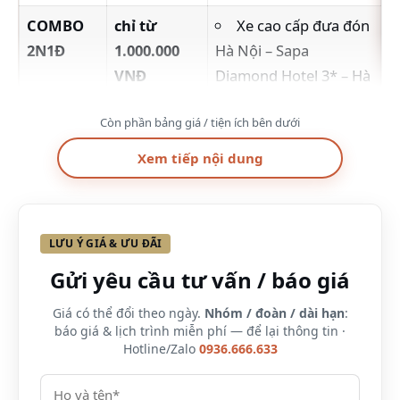
COMBO
chỉ từ
Xe cao cấp đưa đón
2N1Đ
1.000.000
Hà Nội – Sapa
VNĐ
Diamond Hotel 3* – Hà
Nội
Còn phần bảng giá / tiện ích bên dưới
1 đêm nghỉ hạng
phòng Deluxe tại Sapa
Xem tiếp nội dung
Diamond Hotel 3* + Xe
Limousine
Bữa sáng buffet
LƯU Ý GIÁ & ƯU ĐÃI
theo gói phòng
Gửi yêu cầu tư vấn / báo giá
Các tiện ích 3* tại
Giá có thể đổi theo ngày.
Nhóm / đoàn / dài hạn
:
khách sạn như …
báo giá & lịch trình miễn phí — để lại thông tin ·
Hotline/Zalo
0936.666.633
COMBO
chỉ từ
Xe cao cấp đưa đón
3N2Đ
1.400.000
Hà Nội – Sapa