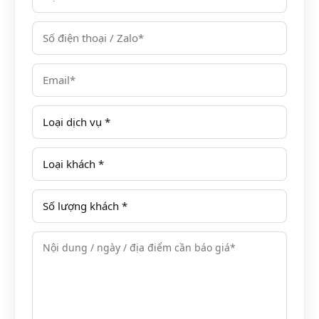
VNĐ
Diamond Hotel 3* – Hà
Nội
2 đêm nghỉ hạng
phòng Deluxe tại Sapa
Diamond Hotel 3* + Xe
Limousine
Bữa sáng buffet
theo gói phòng
Các tiện ích 3* tại
khách sạn như …
GIÁ COMBO KHÔNG BAO GỒM:
Phí nhận phòng sớm và trả phòng muộn theo qui
định của khách sạn