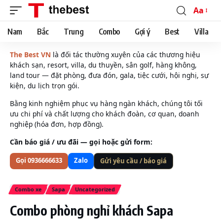
Aa
Font
Resizer
Nam
Bắc
Trung
Combo
Gợi ý
Best
Villa
The Best VN
là đối tác thường xuyên của các thương hiệu
khách sạn, resort, villa, du thuyền, sân golf, hàng không,
land tour — đặt phòng, đưa đón, gala, tiệc cưới, hội nghị, sự
kiện, du lịch trọn gói.
Bằng kinh nghiệm phục vụ hàng ngàn khách, chúng tôi tối
ưu chi phí và chất lượng cho khách đoàn, cơ quan, doanh
nghiệp (hóa đơn, hợp đồng).
Cần báo giá / ưu đãi — gọi hoặc gửi form:
Gọi 0936666633
Zalo
Gửi yêu cầu / báo giá
Combo xe
Sapa
Uncategorized
Combo phòng nghỉ khách Sapa