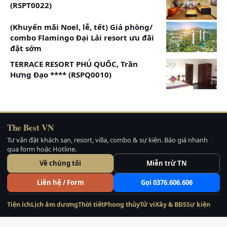
(RSPT0022)
Lưu ý: Chương trình khuyến mãi/ giá có thể thay
(Khuyến mãi Noel, lễ, tết) Giá phòng/
đổi tuỳ thời điểm, tình trạng, quý khách có nhu cầu
combo Flamingo Đại Lải resort ưu đãi
vui lòng liên hệ:
đặt sớm
Xem thêm thông tin:
TERRACE RESORT PHÚ QUỐC, Trần
Serena-Kim Bôi-Hòa Bình
Hưng Đạo **** (RSPQ0010)
Resort đẹp ở Hoà Bình
The Best VN
Tư vấn đặt khách sạn, resort, villa, combo & sự kiện. Báo giá nhanh
qua form hoặc Hotline.
Về chúng tôi
Miễn trừ TN
Liên hệ / Form
Gọi 0376.606.606
Tiện ích
Lịch âm dương
Thời tiết
Phong thủy
Tử vi
Xây & BĐS
Sự kiện