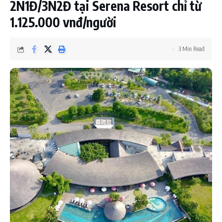
2N1Đ/3N2Đ tại Serena Resort chỉ từ
1.125.000 vnđ/người
3 Min Read