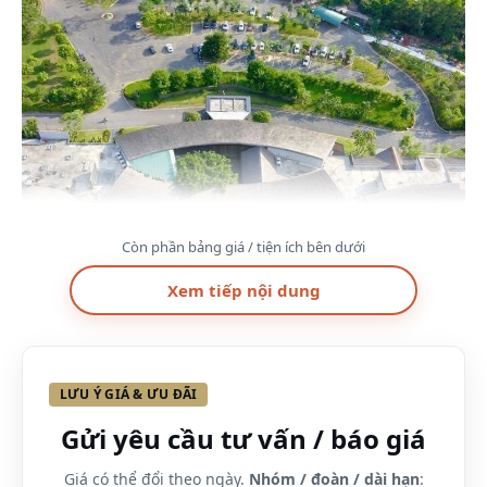
Còn phần bảng giá / tiện ích bên dưới
Xem tiếp nội dung
LƯU Ý GIÁ & ƯU ĐÃI
Thời gian nghỉ dưỡng: 2 ngày 1 đêm/ 3 ngày 2 đêm
Gửi yêu cầu tư vấn / báo giá
Giá combo: 1.125.000/người – 2.250.000/người
Giá có thể đổi theo ngày.
Nhóm / đoàn / dài hạn
: