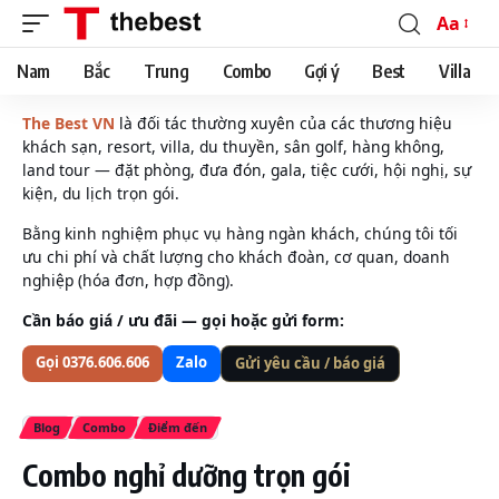
Aa
Font
Resizer
Nam
Bắc
Trung
Combo
Gợi ý
Best
Villa
The Best VN
là đối tác thường xuyên của các thương hiệu
khách sạn, resort, villa, du thuyền, sân golf, hàng không,
land tour — đặt phòng, đưa đón, gala, tiệc cưới, hội nghị, sự
kiện, du lịch trọn gói.
Bằng kinh nghiệm phục vụ hàng ngàn khách, chúng tôi tối
ưu chi phí và chất lượng cho khách đoàn, cơ quan, doanh
nghiệp (hóa đơn, hợp đồng).
Cần báo giá / ưu đãi — gọi hoặc gửi form:
Gọi 0376.606.606
Zalo
Gửi yêu cầu / báo giá
Blog
Combo
Điểm đến
Combo nghỉ dưỡng trọn gói