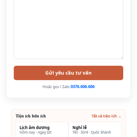
Từ 6 – 11 tuổi: tính giá 50% gói dịch vụ
Từ 12 tuổi trở lên: tính như người lớn
Áp dụng 02 người lớn/phòng. Trường hợp lẻ người
sẽ được ghép 3 người/phòng theo tiêu chuẩn resort
Không áp dụng đồng thời với các chương trình
khuyến mại khác
Hoặc gọi / Zalo
0376.606.606
Tiện ích hữu ích
Tất cả tiện ích →
Lịch âm dương
Nghỉ lễ
Hôm nay · ngày tốt
Tết · 30/4 · Quốc khánh