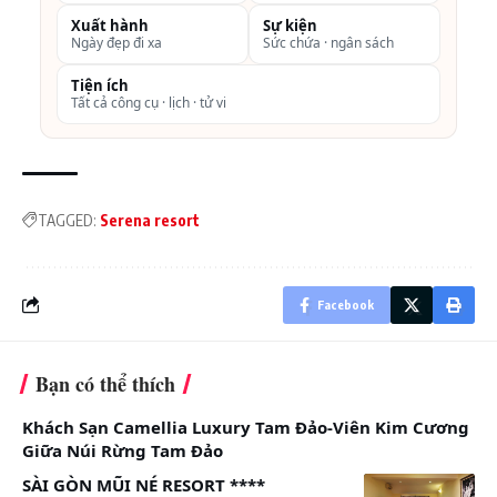
Xuất hành
Sự kiện
Ngày đẹp đi xa
Sức chứa · ngân sách
Tiện ích
Tất cả công cụ · lịch · tử vi
TAGGED:
Serena resort
Khu tắm Onsen kiểu Nhật mang lối kiến trúc của đất
nước mặt trời mọc, là sự kết hợp giữa xông hơi bằng
chính nguồn khoáng nóng tại Kim Bôi và bể tắm
Facebook
khoáng ngoài trời nằm trọn trong thiên nhiên tươi
mát
Bạn có thể thích
Serena Spa cung cấp 04 gói dịch vụ tùy theo nhu cầu
Khách Sạn Camellia Luxury Tam Đảo-Viên Kim Cương
của mỗi người, mỗi gói là sự kết hợp hoàn hảo giữa
Giữa Núi Rừng Tam Đảo
các phương pháp trị liệu khác nhau: Tắm sục, xông
SÀI GÒN MŨI NÉ RESORT ****
khô, xông ướt, massage body.