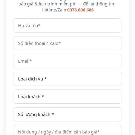
báo giá & lịch trình miễn phí — để lại thông tin ·
Combo bao gồm:
Hotline/Zalo
0376.606.606
01 hoặc 2 đêm nghỉ dưỡng hạng phòng Executive
Bữa sáng theo tiêu chuẩn phòng
01 bữa ăn chính (2N1Đ) trong ngày (bữa trưa hoặc
bữa tối) hoặc 2 bữa ăn chính (3N2Đ)
Sử dụng bể bơi ngoài trời và bể khoáng nóng
trong nhà
Khu vui chơi trẻ em, gym
Các tiện ích miễn phí theo tiêu chuẩn phòng
Điều kiện áp dụng:
Trẻ em tính theo độ tuổi:
Dưới 6 tuổi: miễn phí