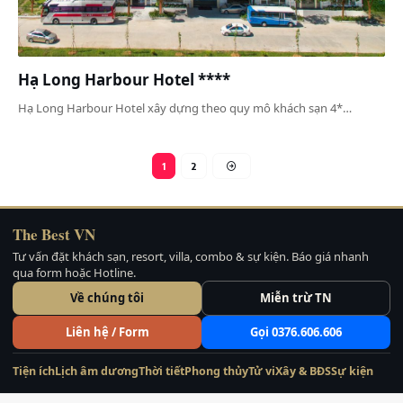
Hạ Long Harbour Hotel ****
Hạ Long Harbour Hotel xây dựng theo quy mô khách sạn 4*…
1
2
The Best VN
Tư vấn đặt khách sạn, resort, villa, combo & sự kiện. Báo giá nhanh
qua form hoặc Hotline.
Về chúng tôi
Miễn trừ TN
Liên hệ / Form
Gọi 0376.606.606
Tiện ích
Lịch âm dương
Thời tiết
Phong thủy
Tử vi
Xây & BĐS
Sự kiện