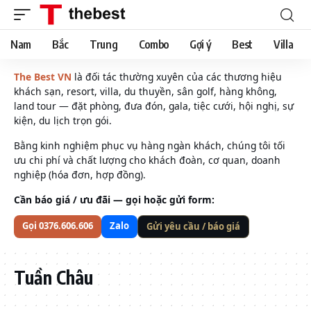
Nam
Bắc
Trung
Combo
Gợi ý
Best
Villa
The Best VN
là đối tác thường xuyên của các thương hiệu
khách sạn, resort, villa, du thuyền, sân golf, hàng không,
land tour — đặt phòng, đưa đón, gala, tiệc cưới, hội nghị, sự
kiện, du lịch trọn gói.
Bằng kinh nghiệm phục vụ hàng ngàn khách, chúng tôi tối
ưu chi phí và chất lượng cho khách đoàn, cơ quan, doanh
nghiệp (hóa đơn, hợp đồng).
Cần báo giá / ưu đãi — gọi hoặc gửi form:
Gọi 0376.606.606
Zalo
Gửi yêu cầu / báo giá
Tuần Châu