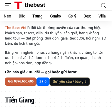
Nam
Bắc
Trung
Combo
Gợi ý
Best
Villa
The Best VN
là đối tác thường xuyên của các thương hiệu
khách sạn, resort, villa, du thuyền, sân golf, hàng không,
land tour — đặt phòng, đưa đón, gala, tiệc cưới, hội nghị, sự
kiện, du lịch trọn gói.
Bằng kinh nghiệm phục vụ hàng ngàn khách, chúng tôi tối
ưu chi phí và chất lượng cho khách đoàn, cơ quan, doanh
nghiệp (hóa đơn, hợp đồng).
Cần báo giá / ưu đãi — gọi hoặc gửi form:
Gọi 0376.606.606
Zalo
Gửi yêu cầu / báo giá
Tiền Giang