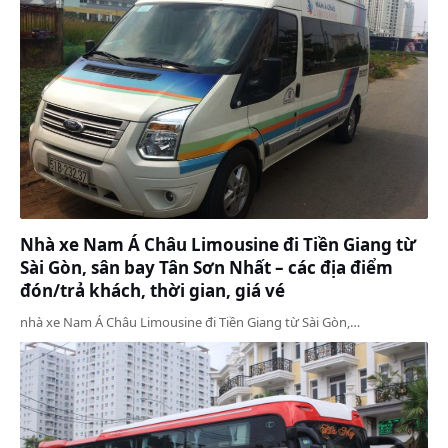
Nhà xe Nam Á Châu Limousine đi Tiền Giang từ
Sài Gòn, sân bay Tân Sơn Nhất – các địa điểm
đón/trả khách, thời gian, giá vé
nhà xe Nam Á Châu Limousine đi Tiền Giang từ Sài Gòn,…