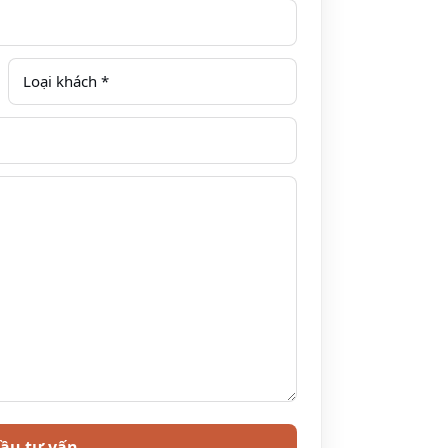
Vĩnh Yên (Vĩnh Phúc) từ Hà Nội
 khi đặt vé
rước 30 phút để làm thủ tục lên xe
ên xe
 xe
hất kích thích trên xe