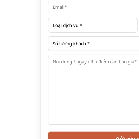
Chính sách của nhà xe Thiên Trường đi 
An toàn Covid-19
Cung cấp đầy đủ họ tên, , địa chỉ cư trú
Yêu cầu đeo khẩu trang khi lên xe
Yêu cầu khi lên xe
Có mặt tại văn phòng/quầy vé/bến xe t
Xuất trình SMS/Email đặt vé trước khi l
Không mang đồ ăn, thức ăn có mùi lên
Không hút thuốc, uống rượu, sử dụng c
Không mang các vật dễ cháy nổ lên xe
Không vứt rác trên xe
Không làm ồn, gây mất trật tự trên xe
Không mang giày, dép trên xe