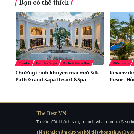
Bạn có thể thích
Combo
Combo Sapa
Du lịch Miền Bắc
Điểm đến
Chương trình khuyến mãi mới Silk
Review dị
Path Grand Sapa Resort &Spa
Resort Hộ
The Best VN
Tư vấn đặt khách sạn, resort, villa, combo & sự 
Quy trình mua vé nhà xe Thiên Trường 
Tiện ích
Lịch âm dương
Thời tiết
Phong thủy
Tử vi
X