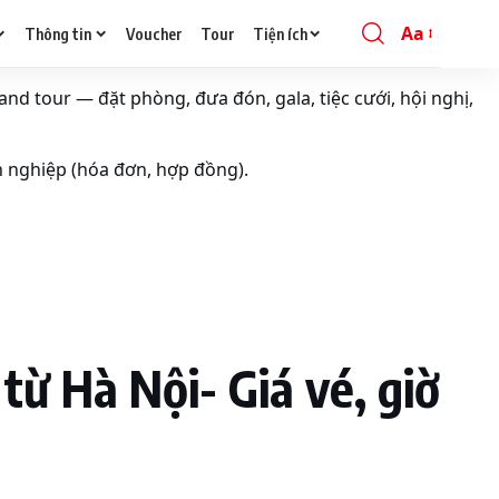
Aa
Thông tin
Voucher
Tour
Tiện ích
Font
Resizer
and tour — đặt phòng, đưa đón, gala, tiệc cưới, hội nghị,
h nghiệp (hóa đơn, hợp đồng).
từ Hà Nội- Giá vé, giờ