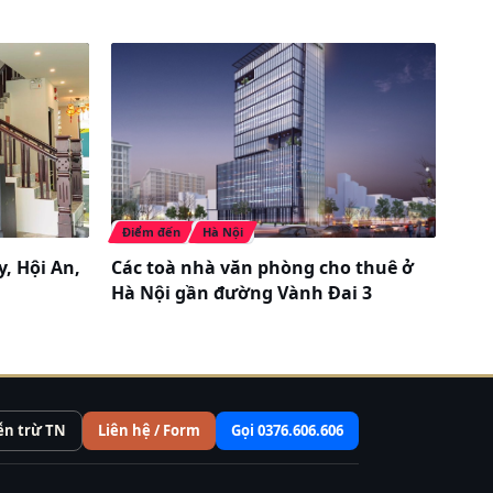
Điểm đến
Hà Nội
, Hội An,
Các toà nhà văn phòng cho thuê ở
Hà Nội gần đường Vành Đai 3
ễn trừ TN
Liên hệ / Form
Gọi 0376.606.606