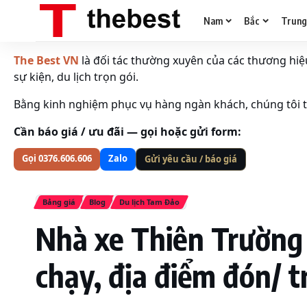
Nam
Bắc
Trun
The Best VN
là đối tác thường xuyên của các thương hiệu 
sự kiện, du lịch trọn gói.
Bằng kinh nghiệm phục vụ hàng ngàn khách, chúng tôi tố
Cần báo giá / ưu đãi — gọi hoặc gửi form:
Gọi 0376.606.606
Zalo
Gửi yêu cầu / báo giá
Bảng giá
Blog
Du lịch Tam Đảo
Nhà xe Thiên Trường đ
chạy, địa điểm đón/ t