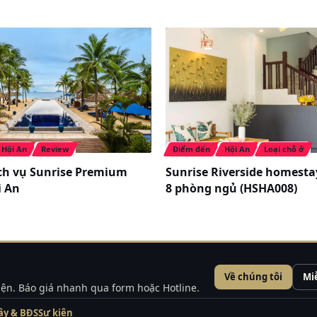
Hội An
Review
Điểm đến
Hội An
Loại chỗ ở
ch vụ Sunrise Premium
Sunrise Riverside homestay
i An
8 phòng ngủ (HSHA008)
Về chúng tôi
Mi
kiện. Báo giá nhanh qua form hoặc Hotline.
đi Vĩnh Yên (Vĩnh Phúc) từ Hà Nội
ây & BĐS
Sự kiện