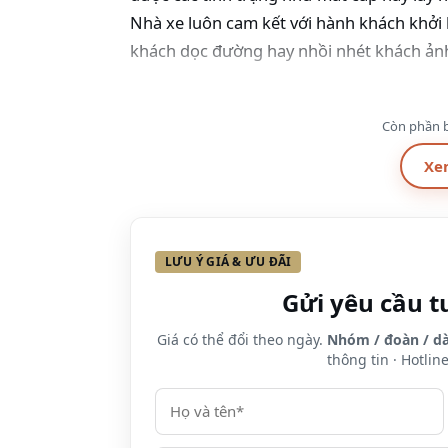
Nhà xe luôn cam kết với hành khách khởi 
khách dọc đường hay nhồi nhét khách ảnh
Lộ trình và giá vé của nhà xe Thiên Trư
Còn phần b
Lộ trình
Hà Nội –
Xe
Giờ xuất phát
6h00 – 
Điểm đón trả khách
Phươ
LƯU Ý GIÁ & ƯU ĐÃI
bay Nội 
Gửi yêu cầu t
Bến 
Giá có thể đổi theo ngày.
Nhóm / đoàn / dà
Giá vé tham khảo
thông tin · Hotlin
Lưu