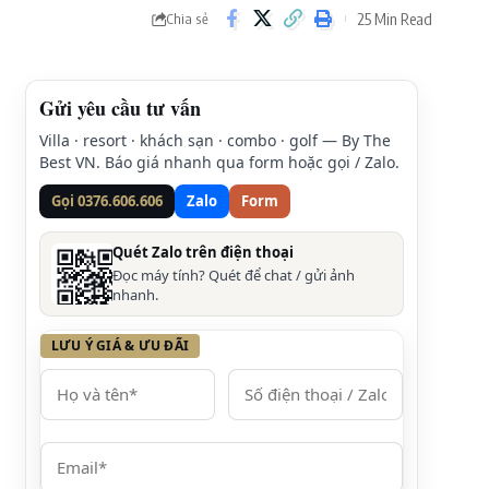
25 Min Read
Chia sẻ
Gửi yêu cầu tư vấn
Villa · resort · khách sạn · combo · golf — By The
Best VN. Báo giá nhanh qua form hoặc gọi / Zalo.
Gọi 0376.606.606
Zalo
Form
Quét Zalo trên điện thoại
Đọc máy tính? Quét để chat / gửi ảnh
nhanh.
LƯU Ý GIÁ & ƯU ĐÃI