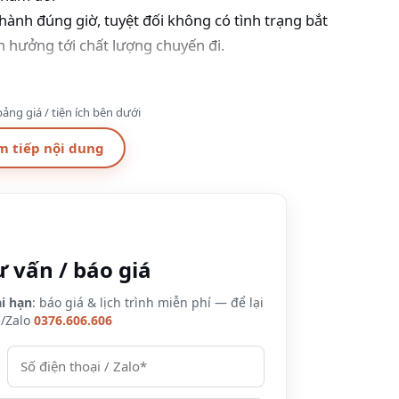
hành đúng giờ, tuyệt đối không có tình trạng bắt
 hưởng tới chất lượng chuyến đi.
ờng
ảng giá / tiện ích bên dưới
 Vĩnh Yên
Vĩnh Yên – Hà Nội
m tiếp nội dung
18h00
6h00 – 18h00
ng Nam Hotel – Sân
Đại học Công nghệ GTVT-
Bài
Cơ sở Vĩnh Phúc
ư vấn / báo giá
xe Nam Thăng Long
Bưu điện tỉnh Vĩnh Phúc
i hạn
: báo giá & lịch trình miễn phí — để lại
100.000đ/vé/lượt
e/Zalo
0376.606.606