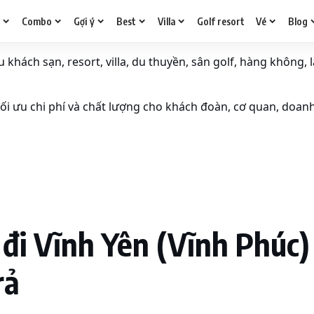
g
Combo
Gợi ý
Best
Villa
Golf resort
Vé
Blog
khách sạn, resort, villa, du thuyền, sân golf, hàng không, l
i ưu chi phí và chất lượng cho khách đoàn, cơ quan, doan
i Vĩnh Yên (Vĩnh Phúc) 
rả