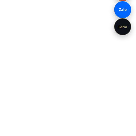
Zalo
Form