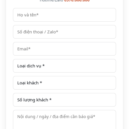
4
STUDIO
35
1,790,000
2,090,000
m
2
5
DELUXE
42
2,590,000
2,990,000
FAMILY
m
2
6
SIGNATURE
51
3,490,000
3,790,000
SUITE
m
2
7
CH 1PN1WC
42m2
1,890,000
2,190,000
8
CH 2PN1WC
60m2
2,990,000
3,390,000
9
CH 2PN2WC
90m2
3,390,000
3,690,000
10
CH 3PN2WC
90m2
4,690,000
5,190,000