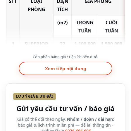
STT
LOẠI
DIỆN
GIÁ PHÒNG
PHÒNG
TÍCH
(m2)
TRONG
CUỐI
TUẦN
TUẦN
1
SUPERIOR
22
1,100,000
1,590,000
KHÔNG
m
2
Còn phần bảng giá / tiện ích bên dưới
CỬA SỔ
Xem tiếp nội dung
2
DELUXE
24
1,490,000
1,790,000
DOUBLE OR
m
2
TWIN
LƯU Ý GIÁ & ƯU ĐÃI
3
PREMIER
29
1,690,000
1,890,000
Gửi yêu cầu tư vấn / báo giá
DELUXE
m
2
DOUBLE OR
Giá có thể đổi theo ngày.
Nhóm / đoàn / dài hạn
:
báo giá & lịch trình miễn phí — để lại thông tin ·
TWIN
Hotline/Zalo
0376.606.606