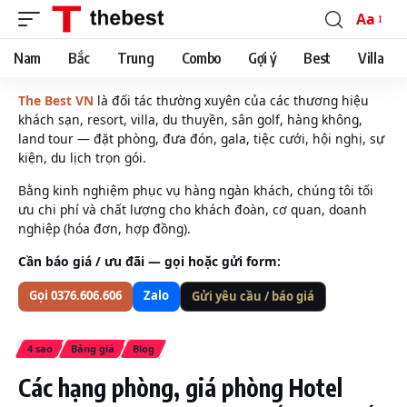
Aa
Font
Resizer
Nam
Bắc
Trung
Combo
Gợi ý
Best
Villa
The Best VN
là đối tác thường xuyên của các thương hiệu
khách sạn, resort, villa, du thuyền, sân golf, hàng không,
land tour — đặt phòng, đưa đón, gala, tiệc cưới, hội nghị, sự
kiện, du lịch trọn gói.
Bằng kinh nghiệm phục vụ hàng ngàn khách, chúng tôi tối
ưu chi phí và chất lượng cho khách đoàn, cơ quan, doanh
nghiệp (hóa đơn, hợp đồng).
Cần báo giá / ưu đãi — gọi hoặc gửi form:
Gọi 0376.606.606
Zalo
Gửi yêu cầu / báo giá
4 sao
Bảng giá
Blog
Các hạng phòng, giá phòng Hotel