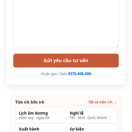
*
Note: Giá bao gồm 10% thuế, 5% phí phục vụ, ăn sáng
dành cho 2 khách, giá phòng Hotel Colline Đà Lạt có thể
thay đổi theo thời gian và tình trạng phòng, quý khách vui
lòng liên hệ để được tư vấn chính xác nhất:
Hoặc gọi / Zalo
0376.606.606
Tiện ích hữu ích
Tất cả tiện ích →
Lịch âm dương
Nghỉ lễ
Hôm nay · ngày tốt
Tết · 30/4 · Quốc khánh
Xuất hành
Sự kiện