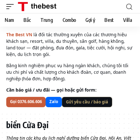
Nam
Bắc
Trung
Combo
Gợi ý
Best
Villa
The Best VN
là đối tác thường xuyên của các thương hiệu
khách sạn, resort, villa, du thuyền, sân golf, hàng không,
land tour — đặt phòng, đưa đón, gala, tiệc cưới, hội nghị, sự
kiện, du lịch trọn gói.
Bằng kinh nghiệm phục vụ hàng ngàn khách, chúng tôi tối
ưu chi phí và chất lượng cho khách đoàn, cơ quan, doanh
nghiệp (hóa đơn, hợp đồng).
Cần báo giá / ưu đãi — gọi hoặc gửi form:
Gọi 0376.606.606
Zalo
Gửi yêu cầu / báo giá
biển Cửa Đại
Thông tin các khu du lịch nghỉ dưỡng biển Cửa Đại, Hội An, Việt