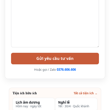
biển
công hướng biển
(Studio Suite 1
Wifi miễn phí
King Ocean
Ngoài ra còn có
view)
tủ lạnh nhỏ trong
phòng, truyền hình
cap, bàn làm việc,
sofa.
2
Phòng Studio
Diện tích: 50m
2.363.636
Suite 2 giường
VND
Hoặc gọi / Zalo
0376.606.606
Phòng có 2
(Studio Suite
giường đơn và ban
Twin)
công hướng biển
Tiện ích hữu ích
Wifi miễn phí
Tất cả tiện ích →
Ngoài ra còn có
Lịch âm dương
Nghỉ lễ
Hôm nay · ngày tốt
Tết · 30/4 · Quốc khánh
tủ lạnh nhỏ trong