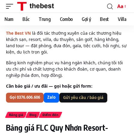
Aa
Font
Resizer
Nam
Bắc
Trung
Combo
Gợi ý
Best
Villa
The Best VN
là đối tác thường xuyên của các thương hiệu
khách sạn, resort, villa, du thuyền, sân golf, hàng không,
land tour — đặt phòng, đưa đón, gala, tiệc cưới, hội nghị, sự
kiện, du lịch trọn gói.
Bằng kinh nghiệm phục vụ hàng ngàn khách, chúng tôi tối
ưu chi phí và chất lượng cho khách đoàn, cơ quan, doanh
nghiệp (hóa đơn, hợp đồng).
Cần báo giá / ưu đãi — gọi hoặc gửi form:
Gọi 0376.606.606
Zalo
Gửi yêu cầu / báo giá
Bảng giá
Blog
Điểm đến
Bảng giá FLC Quy Nhơn Resort-