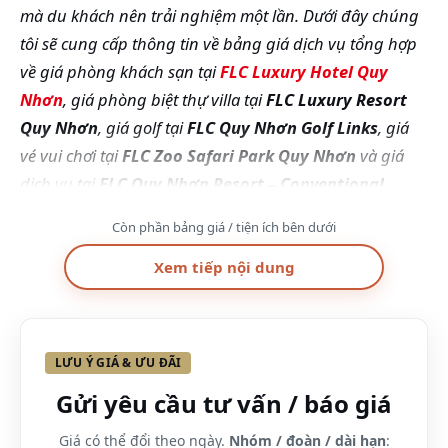
mà du khách nên trải nghiệm một lần. Dưới đây chúng
tôi sẽ cung cấp thông tin về bảng giá dịch vụ tổng hợp
về giá phòng khách sạn tại
FLC Luxury Hotel Quy
Nhơn
, giá phòng biệt thự villa tại
FLC Luxury Resort
Quy Nhơn
, giá golf tại
FLC Quy Nhơn Golf Links
, giá
vé vui chơi tại
FLC
Zoo Safari Park Quy Nhơn
và giá
dịch vụ tại
FLC Quy Nhơn Resort – Conventional
Center
.
Còn phần bảng giá / tiện ích bên dưới
Giá phòng khách sạn tại FLC Luxury Hotel Quy
Xem tiếp nội dung
Nhơn resort
Nằm trên một bãi biển hoang sơ riêng, FLC Luxury
Hotel Quy Nhơn cung cấp chỗ nghỉ trang nhã, rộng
LƯU Ý GIÁ & ƯU ĐÃI
rãi ở thành phố Quy Nhơn. Ngoài ra,
FLC Luxury
Gửi yêu cầu tư vấn / báo giá
Hotel Quy Nhơn
đoạt được giải thưởng “Công trình
kiến trúc độc đáo bậc nhất Việt Nam” với gần 1000
Giá có thể đổi theo ngày.
Nhóm / đoàn / dài hạn
: