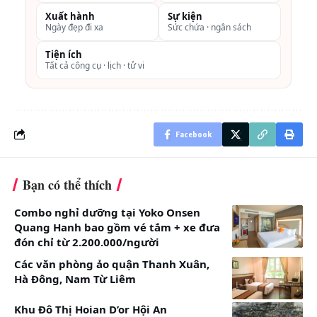
Xuất hành
Sự kiện
phòng, truyền hình
Ngày đẹp đi xa
Sức chứa · ngân sách
cap, bàn làm việc,
Tiện ích
khu vực tiếp khách.
Tất cả công cụ · lịch · tử vi
2
Studio có kích
Diện tích: 50m
2.363.636
thước cỡ lớn
VND
Phòng có 1
(King Studio)
Facebook
giường lớn và ban
công
Bạn có thể thích
Wifi miễn phí
Ngoài ra còn có
Combo nghỉ dưỡng tại Yoko Onsen
Quang Hanh bao gồm vé tắm + xe đưa
tủ lạnh nhỏ trong
đón chỉ từ 2.200.000/người
phòng, TV màn hình
Các văn phòng ảo quận Thanh Xuân,
phẳng, bàn làm
Hà Đông, Nam Từ Liêm
việc, khu vực tiếp
khách, sofa.
Khu Đô Thị Hoian D’or Hội An