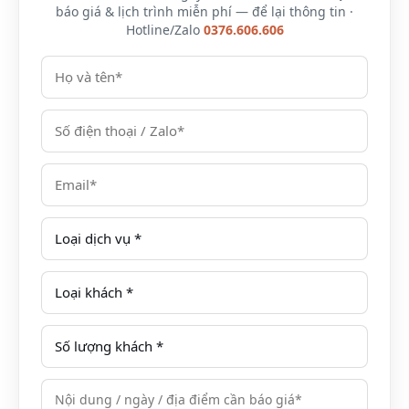
báo giá & lịch trình miễn phí — để lại thông tin ·
phòng khách sạn được thiết kế theo phong cách kiến
Hotline/Zalo
0376.606.606
trúc hiện đại, phóng khoáng hướng biển hoặc hướng
sân golf mang đến không gian nghỉ dưỡng sang
trọng giữa thiên nhiên.
Giá phòng khách sạn tại FLC Luxury Hotel
Quy Nhơn resort chi tiết
Vuốt ngang để xem đủ bảng →
Loại phòng
Mô tả
Giá phòng
tham
khảo/
đêm
2
Phòng Studio
Diện tích: 52m
2.311.848
Suite 1 giường
VND
Phòng có 1
King hướng
giường lớn và ban