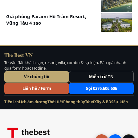
2
Studio Suite
Diện tích: 50m
2.363.636
Giá phòng Parami Hồ Tràm Resort,
VND
Vũng Tàu 4 sao
Phòng có 1
giường lớn và ban
công
Wifi miễn phí
The Best VN
Ngoài ra còn có
Tư vấn đặt khách sạn, resort, villa, combo & sự kiện. Báo giá nhanh
qua form hoặc Hotline.
tủ lạnh nhỏ trong
Về chúng tôi
Miễn trừ TN
phòng, truyền hình
cap, bàn làm việc,
Liên hệ / Form
Gọi 0376.606.606
khu vực tiếp khách,
Tiện ích
Lịch âm dương
Thời tiết
Phong thủy
Tử vi
Xây & BĐS
Sự kiện
sofa, rèm che ánh
sáng.
2
Phòng Studio
Diện tích: 56m
2.546.952