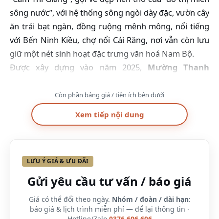
sông nước”, với hệ thống sông ngòi dày đặc, vườn cây
ăn trái bạt ngàn, đồng ruộng mênh mông, nổi tiếng
với Bến Ninh Kiều, chợ nổi Cái Răng, nơi vẫn còn lưu
giữ một nét sinh hoạt đặc trưng văn hoá Nam Bộ.
Được xây dựng vào năm 2025,
Mường Thanh
Luxury Cần Thơ
là khách sạn đầu tiên của chuỗi
khách sạn Mường Thanh ở Đồng bằng sông Cửu
Còn phần bảng giá / tiện ích bên dưới
Long – đồng thời cũng là khách sạn sang trọng đầu
Xem tiếp nội dung
tiên và duy nhất tại đây. Nằm tại vị trí đắc địa trước
vòng xoay Cồn Cái Khế và là tòa nhà cao nhất thành
phố Cần Thơ với 27 tầng, từ cửa sổ khách sạn, du
LƯU Ý GIÁ & ƯU ĐÃI
khách có thể ngắm ánh nắng mặt trời trong buổi sớm
mai trên sông Hậu hay phóng tầm mắt ngắm nhìn
Gửi yêu cầu tư vấn / báo giá
cây cầu Cần Thơ hùng vĩ.
Giá có thể đổi theo ngày.
Nhóm / đoàn / dài hạn
:
Khách sạn tọa lạc tại vị trí cách Sân bay Quốc tế Cần
báo giá & lịch trình miễn phí — để lại thông tin ·
Thơ 10km, cách TPHCM 169 km với giao thông thủy
Hotline/Zalo
0376.606.606