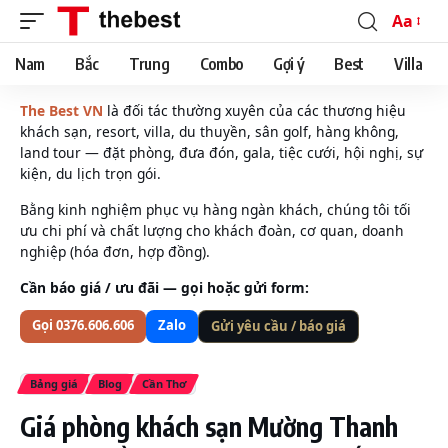
Aa
Font
Resizer
Nam
Bắc
Trung
Combo
Gợi ý
Best
Villa
The Best VN
là đối tác thường xuyên của các thương hiệu
khách sạn, resort, villa, du thuyền, sân golf, hàng không,
land tour — đặt phòng, đưa đón, gala, tiệc cưới, hội nghị, sự
kiện, du lịch trọn gói.
Bằng kinh nghiệm phục vụ hàng ngàn khách, chúng tôi tối
ưu chi phí và chất lượng cho khách đoàn, cơ quan, doanh
nghiệp (hóa đơn, hợp đồng).
Cần báo giá / ưu đãi — gọi hoặc gửi form:
Gọi 0376.606.606
Zalo
Gửi yêu cầu / báo giá
Bảng giá
Blog
Cần Thơ
Giá phòng khách sạn Mường Thanh