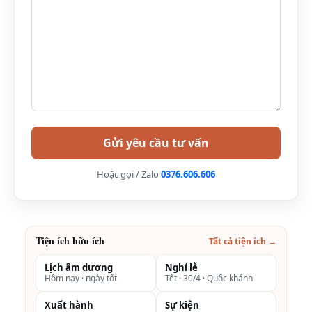
Hoặc gọi / Zalo
0376.606.606
Bảng giá phòng khách sạn Mường Thanh Luxury
Cần Thơ 5 sao mới nhất
Vuốt ngang để xem đủ bảng →
Tiện ích hữu ích
Tất cả tiện ích →
Loại phòng
Tiện nghi
Giá phòng
Lịch âm dương
Nghỉ lễ
tham khảo
Hôm nay · ngày tốt
Tết · 30/4 · Quốc khánh
Grand Suite
Phòng được bố
2.000.000VNĐ
Xuất hành
Sự kiện