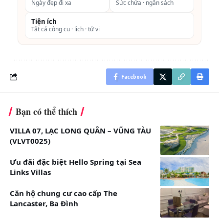
Ngày đẹp đi xa
Sức chứa · ngân sách
trí phòng ngủ có
giường cỡ King và
Tiện ích
Tất cả công cụ · lịch · tử vi
phòng khách rộng
rãi.
Có bồn tắm lớn.
Facebook
Sức chứa 02
người lớn (miễn
Bạn có thể thích
phí 02 trẻ em dưới
6 tuổi đi kèm).
VILLA 07, LẠC LONG QUÂN – VŨNG TÀU
(VLVT0025)
2
Diện tích: 89m
Bao gồm buffet
Ưu đãi đặc biệt Hello Spring tại Sea
Links Villas
sáng, bể bơi, Gym.
Đã bao gồm
Căn hộ chung cư cao cấp The
Lancaster, Ba Đình
thuế và phí dịch vụ.