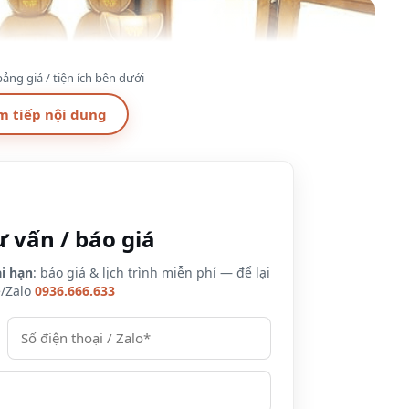
ảng giá / tiện ích bên dưới
m tiếp nội dung
ư vấn / báo giá
i hạn
: báo giá & lịch trình miễn phí — để lại
e/Zalo
0936.666.633
 trượt ngã dễ dàng cho hành khách thư giãn tối đa.
cao cấp tạo cảm giám ấm áp và sang trọng khi bước