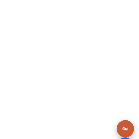
Hoặc gọi / Zalo
0936.666.633
Gọi