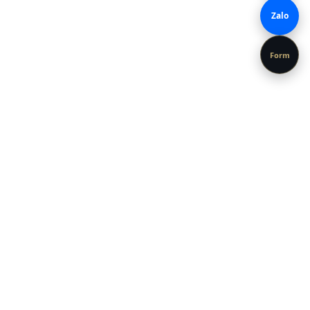
Zalo
Form