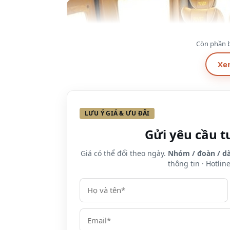
Còn phần b
Xe
LƯU Ý GIÁ & ƯU ĐÃI
Gửi yêu cầu t
Giá có thể đổi theo ngày.
Nhóm / đoàn / dà
thông tin · Hotlin
Ghế ngồi rộng rãi được bọc da cao cấp và
Nội thất phía trong được ốp gỗ sẫm màu 