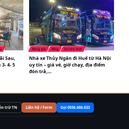
àu
Bảng giá
Blog
Du lịch Huế
ãi Sau,
Nhà xe Thủy Ngân đi Huế từ Hà Nội
3- 4- 5
uy tín – giá vé, giờ chạy, địa điểm
đón trả,…
ễn trừ TN
Liên hệ / Form
Gọi 0936.666.633