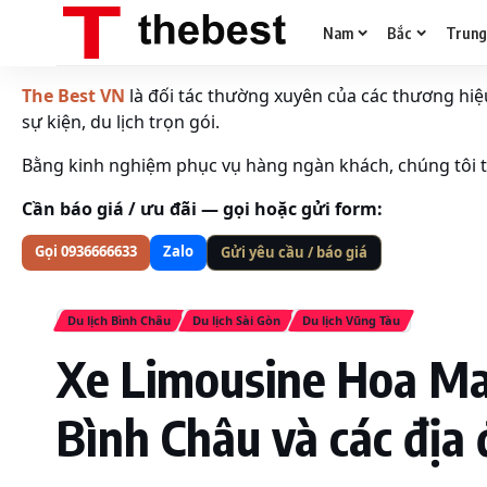
Nam
Bắc
Trun
The Best VN
là đối tác thường xuyên của các thương hiệu 
sự kiện, du lịch trọn gói.
Bằng kinh nghiệm phục vụ hàng ngàn khách, chúng tôi tố
Cần báo giá / ưu đãi — gọi hoặc gửi form:
Gọi 0936666633
Zalo
Gửi yêu cầu / báo giá
Du lịch Bình Châu
Du lịch Sài Gòn
Du lịch Vũng Tàu
Xe Limousine Hoa Mai
Bình Châu và các địa 