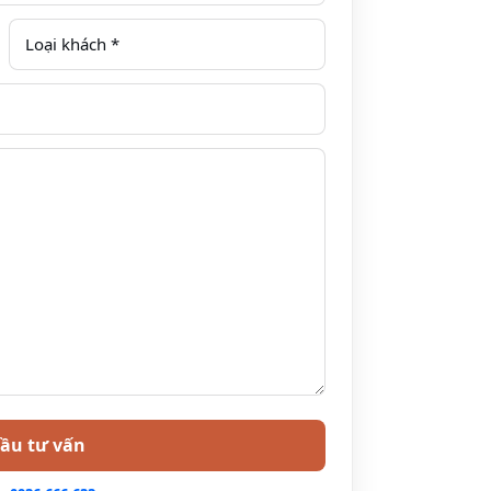
úp Quý khách dễ dàng cất những vật dụng mang theo.
e Hoa Mai Sài Gòn đi Hồ Tràm, Long Hải, Phước
àu từ Hồ Chí Minh
Các
Các
Thời
Giá vé
điểm
điểm
gian
đón
trả
khách
khách
Văn
Văn
khoảng:
Xe ghế ngồi đi
phòng
phòng
2 giờ
Vũng Tàu từ Hồ
quận 1
Hoa Mai
Chí Minh của Hoa
Vũng
Mai: 200,000đ
Tàu