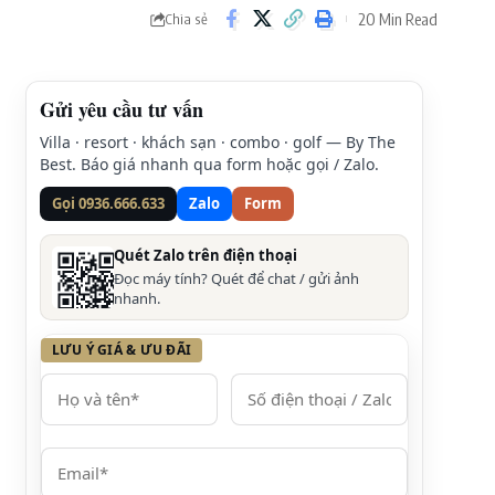
20 Min Read
Chia sẻ
Gửi yêu cầu tư vấn
Villa · resort · khách sạn · combo · golf — By The
Best. Báo giá nhanh qua form hoặc gọi / Zalo.
Gọi 0936.666.633
Zalo
Form
Quét Zalo trên điện thoại
Đọc máy tính? Quét để chat / gửi ảnh
nhanh.
LƯU Ý GIÁ & ƯU ĐÃI