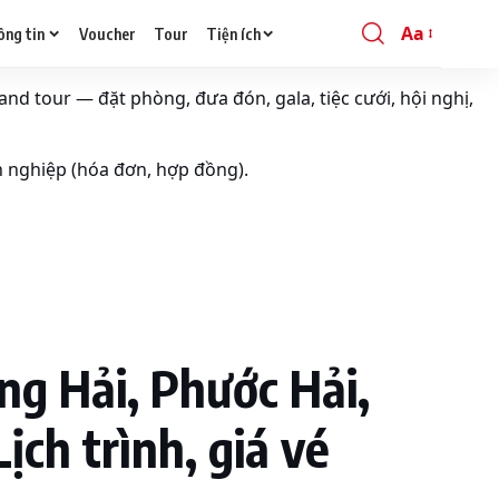
Aa
ông tin
Voucher
Tour
Tiện ích
Font
Resizer
and tour — đặt phòng, đưa đón, gala, tiệc cưới, hội nghị,
h nghiệp (hóa đơn, hợp đồng).
ng Hải, Phước Hải,
ịch trình, giá vé