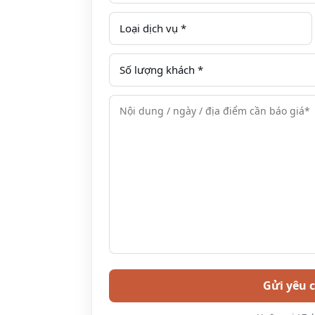
vào.
Hộp đựng đồ ngay phía dưới chỗ ngồi gi
3. Thời gian, giờ chạy nhà xe Limousin
Hải, Bình Châu
Xe Hoa Mai đi Vũng Tàu – Bà Rịa-Vũng T
Giờ khởi hành
Sáng: 6:00, 6:15, 6:30, 6:45, 7:00, 7:15,
7:30, 7:45, 8:00, 8:15, 8:30, 8:45, 9:00,
9:15, 9:30, 9:45, 10:00, 10:15, 10:30, 10:45,
11:00, 11:15, 11:30, 11:45
Chiều: 12:00, 12:15, 12:30, 12:45, 13:00,