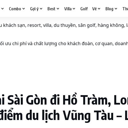
g
Combo
Gợi ý
Best
Villa
Golf
Vé
Blog
Th
khách sạn, resort, villa, du thuyền, sân golf, hàng không, l
i ưu chi phí và chất lượng cho khách đoàn, cơ quan, doan
 Sài Gòn đi Hồ Tràm, Lo
điểm du lịch Vũng Tàu – L