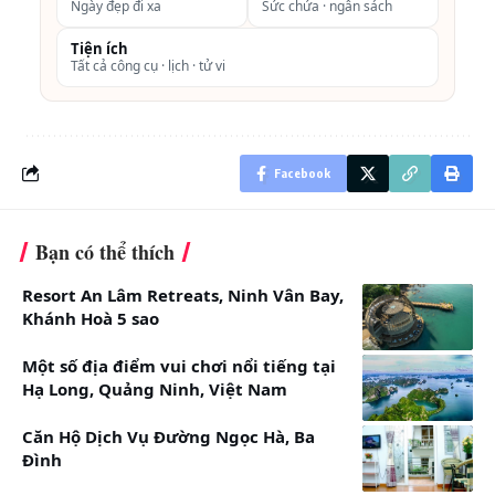
American Express,Visa, Master Card, JCB, Diners club,
Ngày đẹp đi xa
Sức chứa · ngân sách
rất phù hợp với đối tượng du khách người nước
Tiện ích
ngoài, doanh nhân.
Tất cả công cụ · lịch · tử vi
Bể bơi ngoài trời, cafe vườn, sân tennis
Center Hotel Bắc Ninh (5 sao)_ top 10 khách sạn ở
Facebook
Bắc Ninh đẹp nhất
Địa chỉ:
Số 28 đường Dương Vương, Phường Vũ Ninh,
Bạn có thể thích
TP. Bắc Ninh
Resort An Lâm Retreats, Ninh Vân Bay,
Khánh Hoà 5 sao
Một số địa điểm vui chơi nổi tiếng tại
Hạ Long, Quảng Ninh, Việt Nam
Căn Hộ Dịch Vụ Đường Ngọc Hà, Ba
Đình