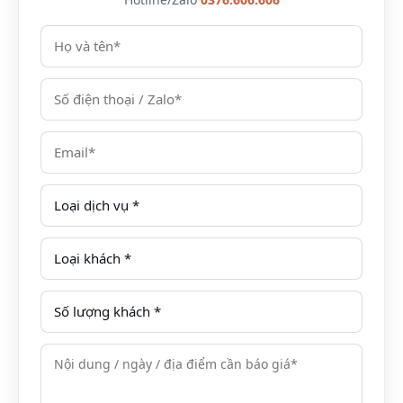
khách trong và ngoài nước về lưu trú và các dịch vụ
giải trí cao cấp. Đây là điểm dừng chân lý tưởng cho
du khách khi về thăm vùng quê Kinh Bắc. Mường
Thanh với nhiều hạng phòng, cung cấp đầy đủ các
dịch vụ tiêu chuẩn 5 sao: phòng nghỉ lưu trú, ăn uống
hàng ngày, tiệc cưới, tiệc chiêu đãi, hội nghị/hội thảo,
tiệc sinh nhật…