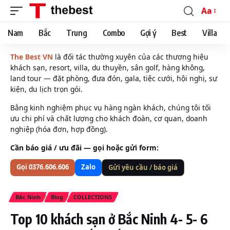
Aa
Font
Resizer
Nam
Bắc
Trung
Combo
Gợi ý
Best
Villa
The Best VN
là đối tác thường xuyên của các thương hiệu
khách sạn, resort, villa, du thuyền, sân golf, hàng không,
land tour — đặt phòng, đưa đón, gala, tiệc cưới, hội nghị, sự
kiện, du lịch trọn gói.
Bằng kinh nghiệm phục vụ hàng ngàn khách, chúng tôi tối
ưu chi phí và chất lượng cho khách đoàn, cơ quan, doanh
nghiệp (hóa đơn, hợp đồng).
Cần báo giá / ưu đãi — gọi hoặc gửi form:
Gọi 0376.606.606
Zalo
Gửi yêu cầu / báo giá
Bắc Ninh
Blog
COLLECTIONS
Top 10 khách sạn ở Bắc Ninh 4- 5- 6