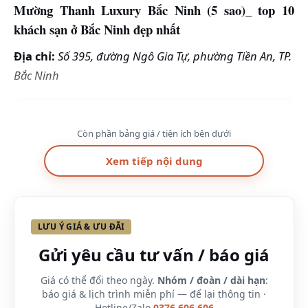
Mường Thanh Luxury Bắc Ninh (5 sao)_ top 10
khách sạn ở Bắc Ninh đẹp nhất
Địa chỉ:
Số 395, đường Ngô Gia Tự, phường Tiền An, TP.
Bắc Ninh
Còn phần bảng giá / tiện ích bên dưới
Xem tiếp nội dung
LƯU Ý GIÁ & ƯU ĐÃI
Là khách sạn 5 sao đầu tiên tại tỉnh Bắc Ninh,
Mường
Gửi yêu cầu tư vấn / báo giá
Thanh Luxury Bắc Ninh
tạo nên một điểm nhấn ấn
Giá có thể đổi theo ngày.
Nhóm / đoàn / dài hạn
:
tượng về không gian kiến trúc, cảnh quan đô thị .
báo giá & lịch trình miễn phí — để lại thông tin ·
Khách sạn ra đời nhằm đáp ứng đầy đủ nhu cầu của
Hotline/Zalo
0376.606.606