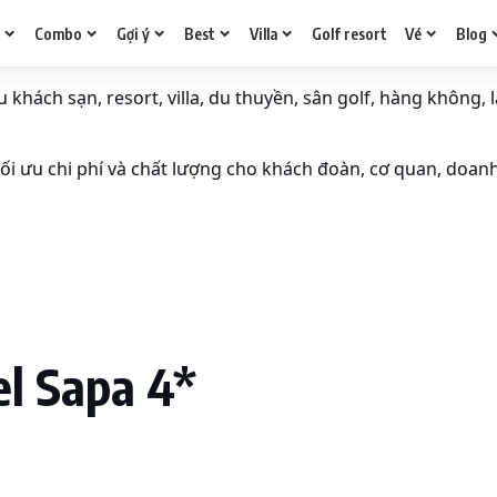
g
Combo
Gợi ý
Best
Villa
Golf resort
Vé
Blog
khách sạn, resort, villa, du thuyền, sân golf, hàng không, l
i ưu chi phí và chất lượng cho khách đoàn, cơ quan, doan
l Sapa 4*