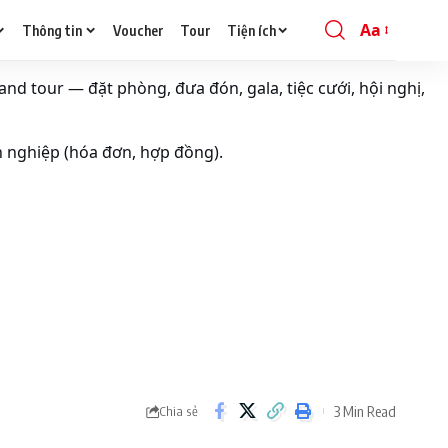
Aa
Thông tin
Voucher
Tour
Tiện ích
Font
Resizer
and tour — đặt phòng, đưa đón, gala, tiệc cưới, hội nghị,
h nghiệp (hóa đơn, hợp đồng).
3 Min Read
Chia sẻ