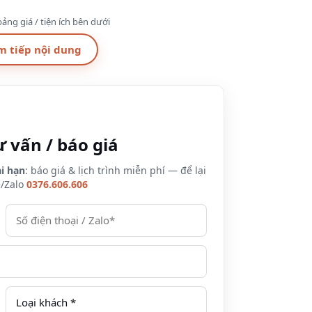
ảng giá / tiện ích bên dưới
m tiếp nội dung
ư vấn / báo giá
i hạn
: báo giá & lịch trình miễn phí — để lại
e/Zalo
0376.606.606