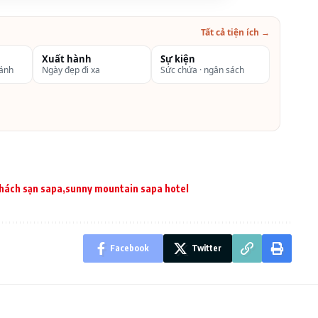
Tất cả tiện ích →
Xuất hành
Sự kiện
pa
hánh
Ngày đẹp đi xa
Sức chứa · ngân sách
 chế biến vô cùng tinh xảo từ các đầu bếp chuyên
cafe,cocktail cho quý khách với tầm nhìn bao trọn
hách sạn sapa
sunny mountain sapa hotel
háp thảo mộc cổ truyền sẽ đem đến cho quý khách trải
Facebook
Twitter