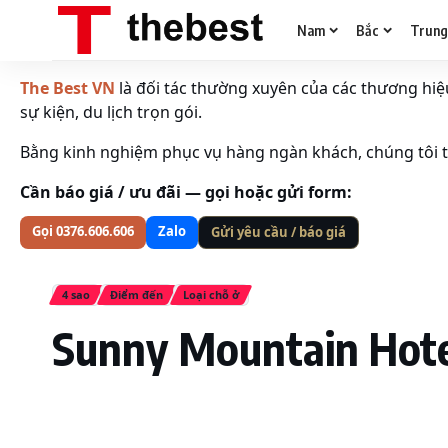
Nam
Bắc
Trun
The Best VN
là đối tác thường xuyên của các thương hiệu 
sự kiện, du lịch trọn gói.
Bằng kinh nghiệm phục vụ hàng ngàn khách, chúng tôi tố
Cần báo giá / ưu đãi — gọi hoặc gửi form:
Gọi 0376.606.606
Zalo
Gửi yêu cầu / báo giá
4 sao
Điểm đến
Loại chỗ ở
Sunny Mountain Hote