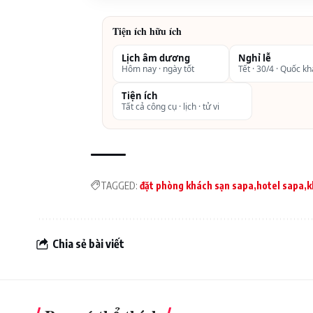
Tiện ích hữu ích
Lịch âm dương
Nghỉ lễ
Dịch vụ tiện ích tại Sunny mountain Sa
Hôm nay · ngày tốt
Tết · 30/4 · Quốc k
Nhà hàng phục vụ ẩm thực Âu- Á với sự
Tiện ích
nghiệp
Tất cả công cụ · lịch · tử vi
Quầy bar ngoài trời đem đến những ly 
thành phố Sapa
Hồ bơi nước ấm
TAGGED:
đặt phòng khách sạn sapa
hotel sapa
k
Spa và bể sục jacuzzi cùng các liệu p
nghiệm thực sự mới mẻ và thú vị.
Chia sẻ bài viết