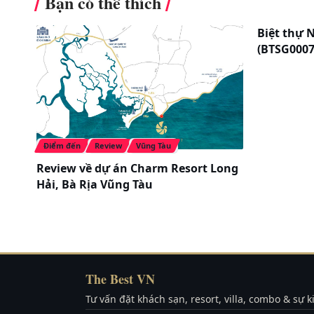
Bạn có thể thích
Biệt thự 
(BTSG0007
Điểm đến
Review
Vũng Tàu
Review về dự án Charm Resort Long
Hải, Bà Rịa Vũng Tàu
️ /
The Best VN
Tư vấn đặt khách sạn, resort, villa, combo & sự 