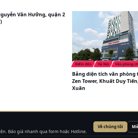
Nguyễn Văn Hưởng, quận 2
)
Điểm đến
Hà Nội
Văn phòng ch
Bảng diện tích văn phòng 
Zen Tower, Khuất Duy Tiến
Xuân
Về chúng tôi
Mi
kiện. Báo giá nhanh qua form hoặc Hotline.