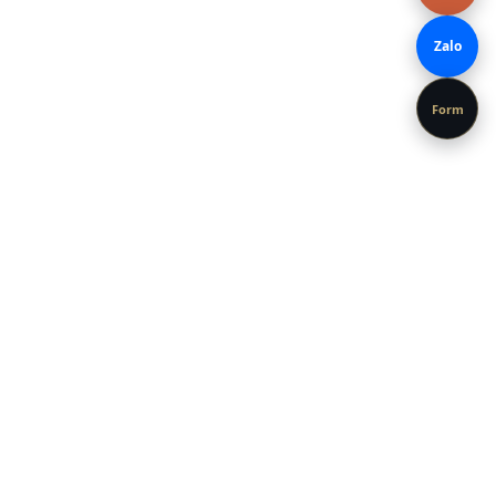
Zalo
Form