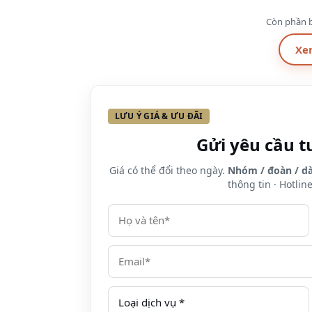
Còn phần b
Xe
LƯU Ý GIÁ & ƯU ĐÃI
Gửi yêu cầu t
Giá có thể đổi theo ngày.
Nhóm / đoàn / dà
thông tin · Hotlin
Hệ thống phòng nghỉ:
Superior double/twin room
Deluxe double/twin room
Connecting room