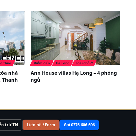
o thuê
Điểm đến
Hạ Long
Loại chỗ ở
tòa nhà
Ann House villas Hạ Long – 4 phòng
, Thanh
ngủ
ễn trừ TN
Liên hệ / Form
Gọi 0376.606.606