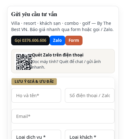
Gửi yêu cầu tư vấn
Villa · resort · khách sạn · combo · golf — By The
Best VN. Báo giá nhanh qua form hoặc gọi / Zalo.
Gọi 0376.606.606
Zalo
Form
Quét Zalo trên điện thoại
Đọc máy tính? Quét để chat / gửi ảnh
nhanh.
LƯU Ý GIÁ & ƯU ĐÃI