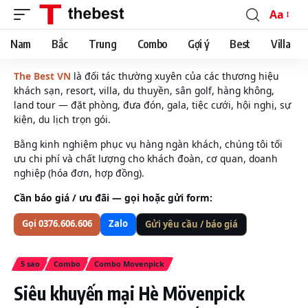
Aa
Font
Resizer
Nam
Bắc
Trung
Combo
Gợi ý
Best
Villa
The Best VN
là đối tác thường xuyên của các thương hiệu
khách sạn, resort, villa, du thuyền, sân golf, hàng không,
land tour — đặt phòng, đưa đón, gala, tiệc cưới, hội nghị, sự
kiện, du lịch trọn gói.
Bằng kinh nghiệm phục vụ hàng ngàn khách, chúng tôi tối
ưu chi phí và chất lượng cho khách đoàn, cơ quan, doanh
nghiệp (hóa đơn, hợp đồng).
Cần báo giá / ưu đãi — gọi hoặc gửi form:
Gọi 0376.606.606
Zalo
Gửi yêu cầu / báo giá
5 sao
Combo
Combo Movenpick
Siêu khuyến mại Hè Mövenpick