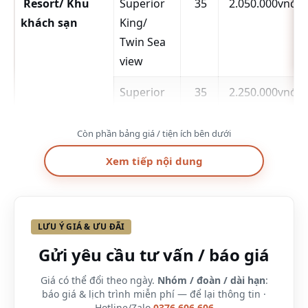
Resort/ Khu
Superior
35
2.050.000vnđ
khách sạn
King/
Twin Sea
view
Superior
35
2.250.000vnđ
King
Room
Còn phần bảng giá / tiện ích bên dưới
with
Xem tiếp nội dung
Direct
Pool
Deluxe
53
3.050.000vnđ
LƯU Ý GIÁ & ƯU ĐÃI
Family
Gửi yêu cầu tư vấn / báo giá
Room
with Two
Giá có thể đổi theo ngày.
Nhóm / đoàn / dài hạn
:
báo giá & lịch trình miễn phí — để lại thông tin ·
Queen-
Hotline/Zalo
0376.606.606