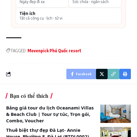
Ngày đẹp đi xa
Sức chứa · ngân sách
Private
Pool-Lake
Tiện ích
Tất cả công cụ · lịch · tử vi
View
Three
217
10.300.000vnđ
bedroom
TAGGED:
Movenpick Phú Quốc resort
Beach
Front Villa
with
Facebook
Private
Pool
Bạn có thể thích
1. Về Mövenpick Resort Waverly Phú Quốc: có gì? ở
Bảng giá tour du lịch Oceanami Villas
& Beach Club | Tour tự túc, Trọn gói,
đâu?
Combo, Voucher
Địa chỉ: Tổ 1, Bãi biển Ông Lang, khu du lịch sinh
Thuê biệt thự đẹp Đà Lạt- Annie
thái Cửa Cạn, xã Cửa Dương, Phú Quốc
House, Phường 8, Đà Lạt (BTDL0002)