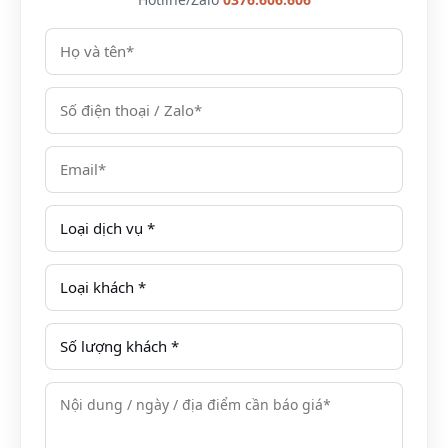
size beds
Sea View
Sea Front
72
3.600.000vnđ
Suite
Room
with
Balcony
Villas/ Khu
One
74
4.800.000vnđ
Villas
Bedroom
Mövenpick Villas
Villa with
& Residences
Private
Phu Quoc
Pool- Lake
View
Two
124
5.800.000vnđ