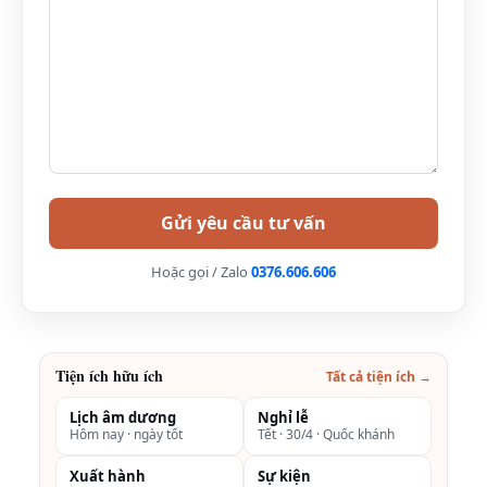
Bedrooms
Villa with
Private
Pool- Lake
View
Three
213
6.800.000vnđ
Bedroom
Villa with
Private
Hoặc gọi / Zalo
0376.606.606
Pool-Lake
View
Tiện ích hữu ích
Family
275
8.300.000vnđ
Tất cả tiện ích →
Three
Lịch âm dương
Nghỉ lễ
Hôm nay · ngày tốt
Tết · 30/4 · Quốc khánh
Bedroom
Villa with
Xuất hành
Sự kiện