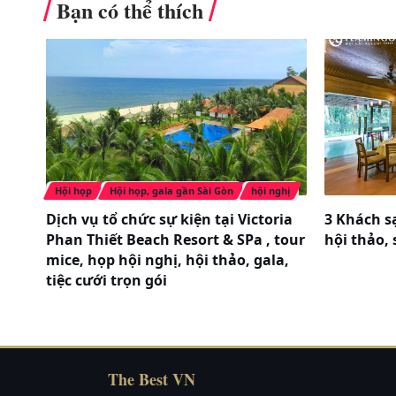
Bạn có thể thích
Thời gian hoạt động: 18:00-01:00.
2.2. Dịch vụ hội nghị, gala, tổ chức tiệ
sao)
Khách sạn cung cấp không gian tiện nghi c
đại, đảm bảo truy cập hệ thống đường tru
Hội họp
Hội họp, gala gần Sài Gòn
hội nghị
Dịch vụ tổ chức sự kiện tại Victoria
3 Khách sạ
Phan Thiết Beach Resort & SPa , tour
hội thảo,
mice, họp hội nghị, hội thảo, gala,
tiệc cưới trọn gói
The Best VN