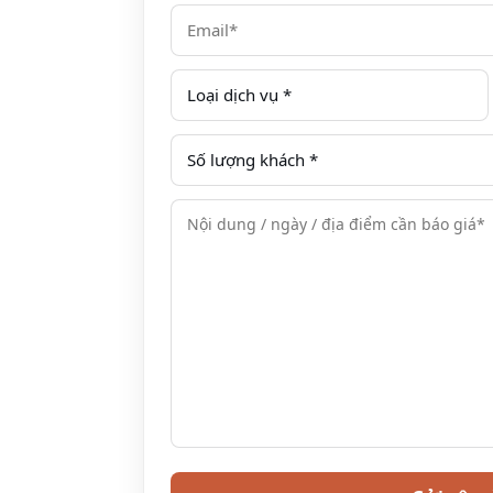
quầy Urbane Lounge ở tầng trệt, 01 quầy 
– Nhà hàng Food Connexion:
Nhà hàng nằm ở tầng 03 khách sạn Pullma
món với các món ăn Việt Nam cũng như ẩ
Thời gian hoạt động: 06:00-22:30.
Khách hàng đặt phòng kèm bữa sáng sẽ ă
sáng: 06:00-10:30 (cuối tuần từ 06:00-11:00