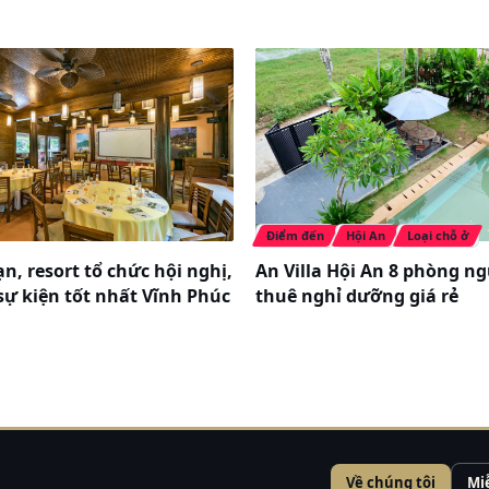
c, sự kiện tại khách sạn Pullman Sài Gòn, quận 1 (5
ho các sự kiện, cuộc họp với nhiều trang thiết bị hiện
yền Wifi tốc độ cao.
Điểm đến
Hội An
Loại chỗ ở
n, resort tổ chức hội nghị,
An Villa Hội An 8 phòng ng
 sự kiện tốt nhất Vĩnh Phúc
thuê nghỉ dưỡng giá rẻ
Về chúng tôi
Mi