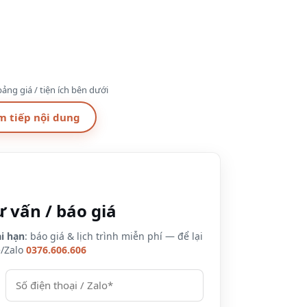
ảng giá / tiện ích bên dưới
m tiếp nội dung
0 km
Trinh, Quận 1, TPHCM
ư vấn / báo giá
òn, quận 1 (5 sao) có gì?
i hạn
: báo giá & lịch trình miễn phí — để lại
e/Zalo
0376.606.606
on
od Connexion, nhà hàng Mad Cow Wine & Grill; 01