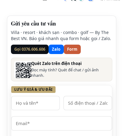
Gửi yêu cầu tư vấn
Villa · resort · khách sạn · combo · golf — By The
Best VN. Báo giá nhanh qua form hoặc gọi / Zalo.
Gọi 0376.606.606
Zalo
Form
Quét Zalo trên điện thoại
Đọc máy tính? Quét để chat / gửi ảnh
nhanh.
LƯU Ý GIÁ & ƯU ĐÃI