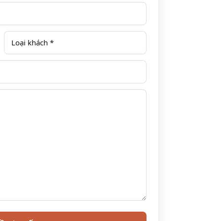
Executive Lounge ở tẩng 30;01 Sky Bar.
n Saigon, phục vụ thực đơn tự chọn và thực đơn gọi
m thực quốc tế.
n sáng tại nhà hàng Food Connexion. Giờ mở cửa ăn
).