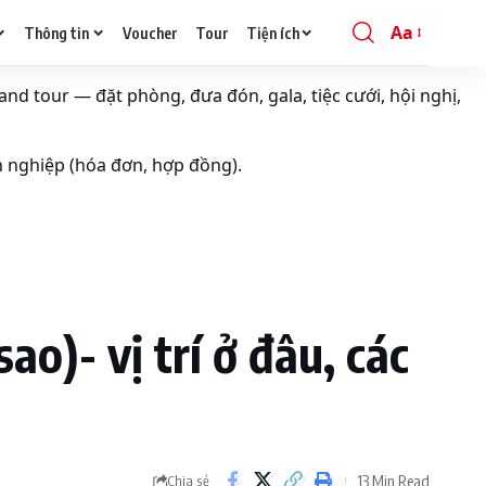
Aa
Thông tin
Voucher
Tour
Tiện ích
Font
Resizer
and tour — đặt phòng, đưa đón, gala, tiệc cưới, hội nghị,
h nghiệp (hóa đơn, hợp đồng).
o)- vị trí ở đâu, các
13 Min Read
Chia sẻ