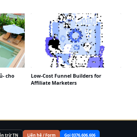
ủ- cho
Low-Cost Funnel Builders for
Affiliate Marketers
ễn trừ TN
Liên hệ / Form
Gọi 0376.606.606