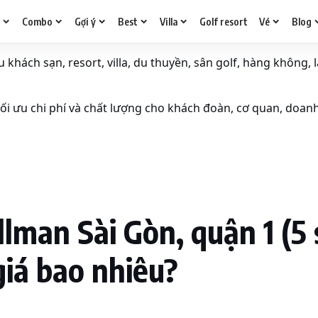
g
Combo
Gợi ý
Best
Villa
Golf resort
Vé
Blog
khách sạn, resort, villa, du thuyền, sân golf, hàng không, l
i ưu chi phí và chất lượng cho khách đoàn, cơ quan, doan
man Sài Gòn, quận 1 (5 sa
giá bao nhiêu?