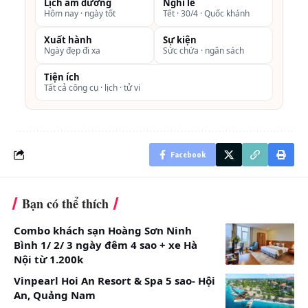
Lịch âm dương
Nghỉ lễ
5.792.000
Hôm nay · ngày tốt
Tết · 30/4 · Quốc khánh
TIỆN NGHI & TIỆN
VND
NGHI
Xuất hành
Sự kiện
Ngày đẹp đi xa
Sức chứa · ngân sách
Máy điều hòa
Tiện ích
Tủ lạnh chứa đầy đồ
Tất cả công cụ · lịch · tử vi
uống
wifi
Ban công riêng
Facebook
Hộp an toàn
Bạn có thể thích
Vòi hoa sen
Combo khách sạn Hoàng Sơn Ninh
Lan
Vị trí: Tầng 3
Tầng 3
Bình 1/ 2/ 3 ngày đêm 4 sao + xe Hà
Nội từ 1.200k
Ha
Diện tích: 45m2
Single:
Suite
Vinpearl Hoi An Resort & Spa 5 sao- Hội
5.668.000
Loại giường: Đôi
An, Quảng Nam
VND