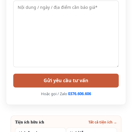
NGHI
Máy điều hòa
Tủ lạnh chứa đầy đồ
uống
wifi
Ban công riêng
Hộp an toàn
Vòi hoa sen
Hạ
Vị trí: Tầng 2
Tầng 2
Hoặc gọi / Zalo
0376.606.606
Long
Diện tích: 45m2
Single:
Suite
5.157.000
Loại giường: Đôi
VND
hoặc 2 giường đơn
Tiện ích hữu ích
Tất cả tiện ích →
Double:
Số lượng cabin: 07