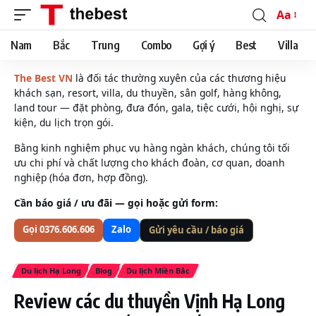
Aa
Font
Resizer
Nam
Bắc
Trung
Combo
Gợi ý
Best
Villa
The Best VN
là đối tác thường xuyên của các thương hiệu
khách sạn, resort, villa, du thuyền, sân golf, hàng không,
land tour — đặt phòng, đưa đón, gala, tiệc cưới, hội nghị, sự
kiện, du lịch trọn gói.
Bằng kinh nghiệm phục vụ hàng ngàn khách, chúng tôi tối
ưu chi phí và chất lượng cho khách đoàn, cơ quan, doanh
nghiệp (hóa đơn, hợp đồng).
Cần báo giá / ưu đãi — gọi hoặc gửi form:
Gọi 0376.606.606
Zalo
Gửi yêu cầu / báo giá
Du lịch Hạ Long
Blog
Du lịch Miền Bắc
Review các du thuyền Vịnh Hạ Long