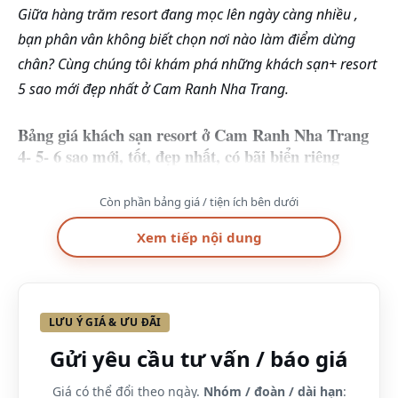
Giữa hàng trăm resort đang mọc lên ngày càng nhiều ,
bạn phân vân không biết chọn nơi nào làm điểm dừng
chân? Cùng chúng tôi khám phá những khách sạn+ resort
5 sao mới đẹp nhất ở Cam Ranh Nha Trang.
Bảng giá khách sạn resort ở Cam Ranh Nha Trang
4- 5- 6 sao mới, tốt, đẹp nhất, có bãi biển riêng
Vuốt ngang để xem đủ bảng →
Còn phần bảng giá / tiện ích bên dưới
Khách sạn
Địa chỉ
Giá phòng
Xem tiếp nội dung
tham khảo
Radission Blu
Lô D12ABC,
Chỉ từ
Resort Cam
xã Cam Hải
2.900.000đ/
LƯU Ý GIÁ & ƯU ĐÃI
Ranh Nha
Đông, Huyện
đêm
Gửi yêu cầu tư vấn / báo giá
Trang 5 sao
Cam Lâm, Nha
Trang
Giá có thể đổi theo ngày.
Nhóm / đoàn / dài hạn
: