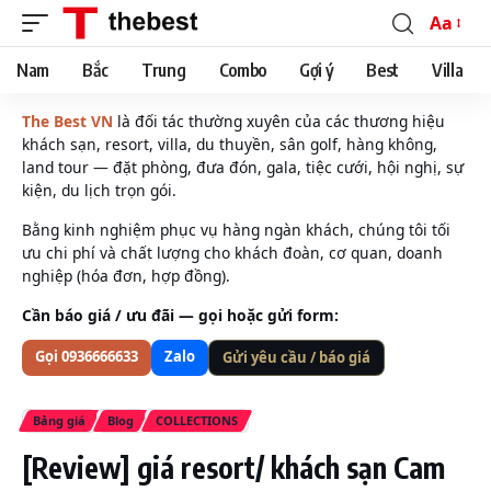
Aa
Font
Resizer
Nam
Bắc
Trung
Combo
Gợi ý
Best
Villa
The Best VN
là đối tác thường xuyên của các thương hiệu
khách sạn, resort, villa, du thuyền, sân golf, hàng không,
land tour — đặt phòng, đưa đón, gala, tiệc cưới, hội nghị, sự
kiện, du lịch trọn gói.
Bằng kinh nghiệm phục vụ hàng ngàn khách, chúng tôi tối
ưu chi phí và chất lượng cho khách đoàn, cơ quan, doanh
nghiệp (hóa đơn, hợp đồng).
Cần báo giá / ưu đãi — gọi hoặc gửi form:
Gọi 0936666633
Zalo
Gửi yêu cầu / báo giá
Bảng giá
Blog
COLLECTIONS
[Review] giá resort/ khách sạn Cam