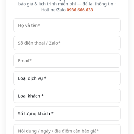
báo giá & lịch trình miễn phí — để lại thông tin ·
Hotline/Zalo
0936.666.633
Alma Cam
D7a2,
Chỉ từ
Ranh Resort
TT4X6, Bắc bán
2.650.000đ/
Nha Trang
đảo Cam Ranh,
đêm
Cam Lâm,
Khánh Hòa,
Nha Trang
Selectum Noa
Lô X5B &
Chỉ từ
Resort Cam
TT3A, Khu 2,
2.500.000đ/
Ranh Nha
thuộc Khu du
đêm
Trang
lịch Bắc Bán
đảo Cam Ranh,
Xã Cam Hải
Đông, Huyện
Cam Lâm, Tỉnh