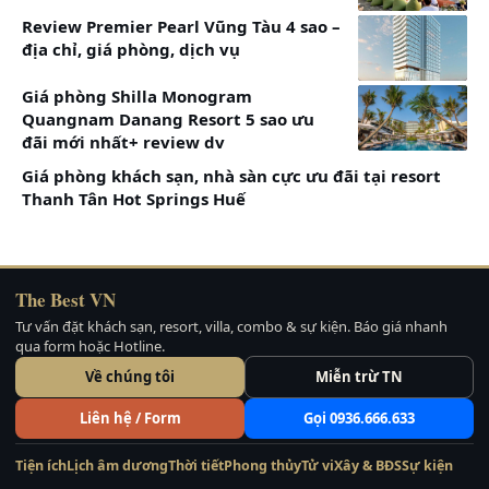
Khách sạn
11 Nguyễn
Chỉ từ
Review Premier Pearl Vũng Tàu 4 sao –
Swandor hotel
Tất Thành, Bãi
4.600.000đ/
địa chỉ, giá phòng, dịch vụ
Cam Ranh Nha
Dài Canh Ranh,
đêm
Giá phòng Shilla Monogram
Trang
Khánh Hòa.
Quangnam Danang Resort 5 sao ưu
đãi mới nhất+ review dv
Vinpearl Long
Lô D6b2 và
Chỉ từ
Giá phòng khách sạn, nhà sàn cực ưu đãi tại resort
Beach Cam
D7A1 thuộc
4.200.000đ/
Thanh Tân Hot Springs Huế
Ranh Nha
khu 2, bán đảo
đêm
Trang
Cam Ranh
The Best VN
Tư vấn đặt khách sạn, resort, villa, combo & sự kiện. Báo giá nhanh
Lưu ý: Giá phòng ckhách sạn resort ở Cam Ranh Nha
qua form hoặc Hotline.
Trang 4- 5- 6 sao mới, tốt, đẹp nhất, có bãi
Về chúng tôi
Miễn trừ TN
/
0936666633
Liên hệ / Form
Gọi 0936.666.633
Radission Blu Resort Cam Ranh Nha Trang (5
Tiện ích
Lịch âm dương
Thời tiết
Phong thủy
Tử vi
Xây & BĐS
Sự kiện
sao)- top khách sạn mới trương đẹp nhất có bãi biển