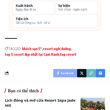
Xuất hành
Sự kiện
Duyên Hà Nha
số 3 Xã Cam
2.250.000đ/
Ngày đẹp đi xa
Sức chứa · ngân sách
Trang
Hải Đông,
đêm
Tiện ích
Huyện Cam
Tất cả công cụ · lịch · tử vi
Lâm, Khánh
Hòa
Movenpick
Nguyễn Tất
Chỉ từ
TAGGED:
khách sạn 5*
resort nghỉ dưỡng
Cam Ranh
Thành Cam Hải
2.300.000đ/
top 5 resort đẹp nhất tại Cam Ranh
top resort
Đông Cam
đêm
Lâm, Khánh
Facebook
Hòa
The Anam Cam
Lô 3, Bãi
Chỉ từ
Bạn có thể thích
Ranh Nha
dài, Cam Ranh,
4.700.000đ/
Lịch đóng và mở cửa Resort Sapa Jade
Trang
Nha Trang
đêm
Hill