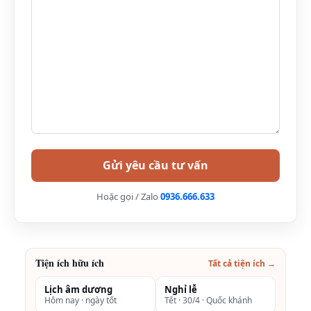
Khánh Hòa.,
Nha Trang
Wyndham
KN Cam
Chỉ từ
Grand KN
Ranh, Bãi Dài,
1.700.000đ/
Paradise Cam
Cam Nghĩa,
đêm
Ranh
Cam Ranh,
Nha Trang
Golden Peak
Km 11,
Liên hệ
Resort and Spa
Nguyễn Tất
Hoặc gọi / Zalo
0936.666.633
Cam Ranh
Thành, Bãi Dài,
Cam Lâm,
Khánh Hòa,
Tiện ích hữu ích
Tất cả tiện ích →
Nha Trang
Lịch âm dương
Nghỉ lễ
Hôm nay · ngày tốt
Tết · 30/4 · Quốc khánh
Khách sạn
Lô D9B, Khu
Chỉ từ