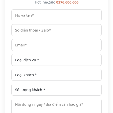
Hotline/Zalo
0376.606.606
Voucher/Combo Malibu Hotel Beach Vũng Tàu giá
phòng khuyến mãi giá ưu đãi còn chỉ từ 1,710,000
VNĐ/ phòng/ đêm cho 2 người lớn và 2 bé dưới 6 tuổi
hoặc dưới 1m2. Giá dịch vụ đã bao gồm:
5% phí phục vụ, 8% thuế GTGT
Miễn phí ăn sáng theo tiêu chuẩn phòng
Miễn phí sử dụng hồ bơi và phòng Gym
Miễn phí sử dụng khu vui chơi trẻ em và khu giải
trí cho người lớn: bóng bàn, bi-a
Miễn phí sử dụng internet không dây trong khách
sạn