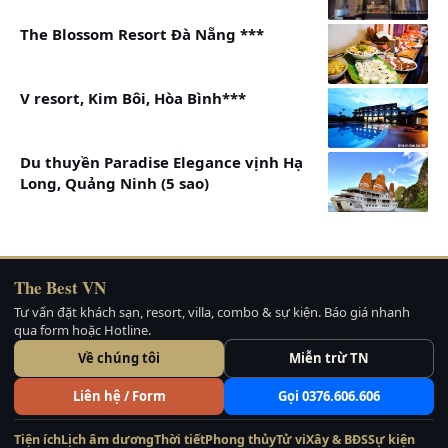
The Blossom Resort Đà Nẵng ***
V resort, Kim Bôi, Hòa Bình***
Du thuyền Paradise Elegance vịnh Hạ
Long, Quảng Ninh (5 sao)
The Best VN
Tư vấn đặt khách sạn, resort, villa, combo & sự kiện. Báo giá nhanh
qua form hoặc Hotline.
Về chúng tôi
Miễn trừ TN
Liên hệ / Form
Gọi 0376.606.606
Tiện ích
Lịch âm dương
Thời tiết
Phong thủy
Tử vi
Xây & BĐS
Sự kiện