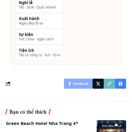
Nghỉ lễ
phòng
Tết · 30/4 · Quốc khánh
Trên đây là chi tiết ưu đãi voucher Malibu Hotel Beach
Xuất hành
Ngày đẹp đi xa
Vũng Tàu 4 sao giá phòng khuyến mãi giá ưu đãi mới
nhất tri ân khách hàng.
Sự kiện
Sức chứa · ngân sách
Để được tư vấn chi tiết các hạng phòng và hỗ trợ đặt
phòng, quý khách vui lòng liên hệ
Tiện ích
Tất cả công cụ · lịch · tử vi
Xem thêm thông tin:
Combo Malibu Vũng Tàu
Khách sạn 5 sao ở Vũng Tàu
Facebook
Review Malibu Hotel Beach Vũng Tàu 4 sao
Bạn có thể thích
Green Beach Hotel Nha Trang 4*