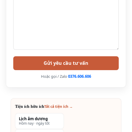
Dịch vụ dọn phòng, máy sấy tóc, két sắt,…
Miễn phí tiện ích trà cafe nước suối trong phòng
Lưu ý:
Voucher/Combo Malibu Hotel Beach Vũng
Tàu giá phòng khuyến mãi giá ưu đãi tri ân khách
hàng có số lượng có hạn. Do đó, voucher/combo
khuyến mãi giá ưu đãi có thể hết trước hạn. Nếu
quý khách có nhu cầu vui lòng liên hệ
Quy đinh nhận và trả phòng:
Hoặc gọi / Zalo
0376.606.606
Nhận phòng:
Sau 15:00
Trả phòng:
Trước 12:00
Trả phòng trễ đến 15h:
Phụ thu 30% giá phòng
Tiện ích hữu ích
Tất cả tiện ích →
Trả phòng trễ đến 15h đến 18h:
Phụ thu 50% giá
Lịch âm dương
phòng
Hôm nay · ngày tốt
Trả phòng trễ sau 18h:
Thanh toán 100% tiền