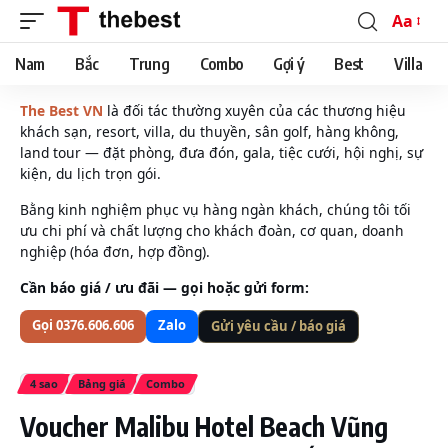
Aa
Font
Resizer
Nam
Bắc
Trung
Combo
Gợi ý
Best
Villa
The Best VN
là đối tác thường xuyên của các thương hiệu
khách sạn, resort, villa, du thuyền, sân golf, hàng không,
land tour — đặt phòng, đưa đón, gala, tiệc cưới, hội nghị, sự
kiện, du lịch trọn gói.
Bằng kinh nghiệm phục vụ hàng ngàn khách, chúng tôi tối
ưu chi phí và chất lượng cho khách đoàn, cơ quan, doanh
nghiệp (hóa đơn, hợp đồng).
Cần báo giá / ưu đãi — gọi hoặc gửi form:
Gọi 0376.606.606
Zalo
Gửi yêu cầu / báo giá
4 sao
Bảng giá
Combo
Voucher Malibu Hotel Beach Vũng