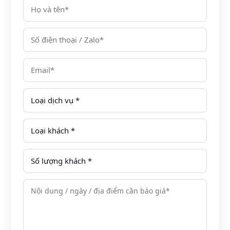
Khách sạn Novotel Thái Hà Hà Nội địa chỉ ở đâu?
Địa chỉ: Số 2 phố Thái Hà, Quận Đống Đa, Hà Nội
Novotel Thái Hà
nằm ngay ngã tư, tọa lại tại địa chỉ
số 2 phố Thái Hà, quận Đống Đa, Hà Nội, trong khu
thương mại mới của quận Cầu giấy – Hà Nội.
Cách Sân bay Nội Bài khoảng 30km
Cách Lăng Bác khoảng 4km