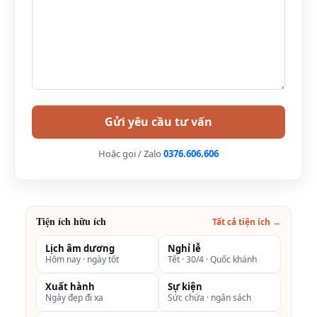
Cách Văn Miếu Quốc Tử Giám khoảng 2,8km
Xem thêm:
Khách sạn Grand Plaza Hà Nội (5 sao)
Trần Duy Hưng, Cầu Giấy
Khách sạn Novotel Hà Nội Thái Hà có những hạng
phòng nào?
Deluxe Studio 1 khách
Hoặc gọi / Zalo
0376.606.606
Diện tích: 48 m2
Phương Hướng: Thành phố
Giường: 1 giường đôi
Tiện ích hữu ích
Tất cả tiện ích →
Lịch âm dương
Nghỉ lễ
Hôm nay · ngày tốt
Tết · 30/4 · Quốc khánh
Xuất hành
Sự kiện
Ngày đẹp đi xa
Sức chứa · ngân sách