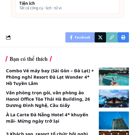
Tiện ích
Tất cả công cụ · lịch · tử vi
Facebook
Bạn có thể thích
Combo Vé máy bay (Sài Gòn – Đà Lạt) +
Phòng nghỉ Resort Đà Lạt Wonder 4*
Hồ Tuyền Lâm
Văn phòng trọn gói, văn phòng ảo
Deluxe Studio 2 khách
Hanoi Office Tòa Thái Hà Building, 26
Dương Đình Nghệ, Cầu Giấy
Diện tích: 48 m2
À La Carte Đà Nẵng Hotel 4* khuyến
Phương Hướng: Thành phố
mãi- Mừng ngày trở Iại
Giường: 1 giường đôi hoặc 2 giường đơn
3 Khách sạn, resort tổ chức hội nghị,