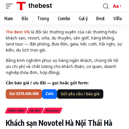
Aa
Font
Resizer
Nam
Bắc
Trung
Combo
Gợi ý
Best
Villa
The Best VN
là đối tác thường xuyên của các thương hiệu
khách sạn, resort, villa, du thuyền, sân golf, hàng không,
land tour — đặt phòng, đưa đón, gala, tiệc cưới, hội nghị, sự
kiện, du lịch trọn gói.
Bằng kinh nghiệm phục vụ hàng ngàn khách, chúng tôi tối
ưu chi phí và chất lượng cho khách đoàn, cơ quan, doanh
nghiệp (hóa đơn, hợp đồng).
Cần báo giá / ưu đãi — gọi hoặc gửi form:
Gọi 0376.606.606
Zalo
Gửi yêu cầu / báo giá
Điểm đến
Hà Nội
Novotel
Khách sạn Novotel Hà Nội Thái Hà