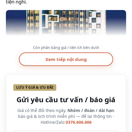
tiện nghi.
Còn phần bảng giá / tiện ích bên dưới
Xem tiếp nội dung
LƯU Ý GIÁ & ƯU ĐÃI
Gửi yêu cầu tư vấn / báo giá
Giá có thể đổi theo ngày.
Nhóm / đoàn / dài hạn
:
báo giá & lịch trình miễn phí — để lại thông tin ·
Hotline/Zalo
0376.606.606