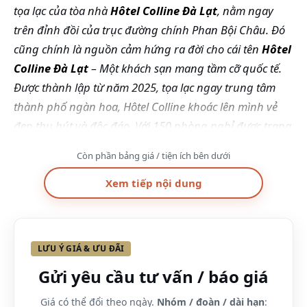
tọa lạc của tòa nhà
Hôtel Colline Đà Lạt
, nằm ngay
trên đỉnh đồi của trục đường chính Phan Bội Châu. Đó
cũng chính là nguồn cảm hứng ra đời cho cái tên
Hôtel
Colline Đà Lạt
– Một khách sạn mang tầm cỡ quốc tế.
Được thành lập từ năm 2025, tọa lạc ngay trung tâm
thành phố ngàn hoa, Hôtel Colline khoác lên mình vẻ
đẹp thu hút và độc đáo. Với 150 phòng nghỉ được trang
bị các trang thiết bị hiện đại và sang trọng, Trung tâm
Còn phần bảng giá / tiện ích bên dưới
Hội nghị & Tiệc cưới với sức chứa lên đến 1.000 khách,
nhà hàng Á & Âu, dịch vụ Gym & Spa, quầy Bar &
Xem tiếp nội dung
Coffee,… cùng với những tiện ích khác mang chất lượng
4 sao; Colline chắc chắn sẽ mang lại sự hài lòng cho mọi
nhu cầu của du khách.
LƯU Ý GIÁ & ƯU ĐÃI
Gửi yêu cầu tư vấn / báo giá
Giá có thể đổi theo ngày.
Nhóm / đoàn / dài hạn
: