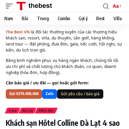
Aa
Font
Resizer
Nam
Bắc
Trung
Combo
Gợi ý
Best
Villa
The Best VN
là đối tác thường xuyên của các thương hiệu
khách sạn, resort, villa, du thuyền, sân golf, hàng không,
land tour — đặt phòng, đưa đón, gala, tiệc cưới, hội nghị, sự
kiện, du lịch trọn gói.
Bằng kinh nghiệm phục vụ hàng ngàn khách, chúng tôi tối
ưu chi phí và chất lượng cho khách đoàn, cơ quan, doanh
nghiệp (hóa đơn, hợp đồng).
Cần báo giá / ưu đãi — gọi hoặc gửi form:
Gọi 0376.606.606
Zalo
Gửi yêu cầu / báo giá
4 sao
Đà Lạt
Điểm đến
Khách sạn Hôtel Colline Đà Lạt 4 sao