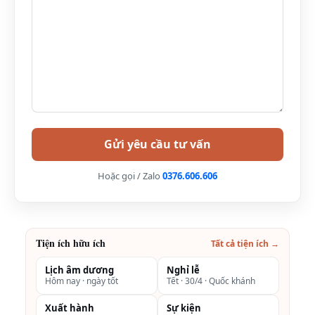
hoặc 2
giường
đơn
Phòng Deluxe
Vuốt ngang để xem đủ bảng →
Diện
Số
Số
View
Giá
tích
người
giường
Hoặc gọi / Zalo
0376.606.606
2
1 giường
Thành
34m2
Từ VNĐ/ đêm
đôi
phố
Tiện ích hữu ích
Phòng Junior Suite
Tất cả tiện ích →
Vuốt ngang để xem đủ bảng →
Lịch âm dương
Nghỉ lễ
Hôm nay · ngày tốt
Tết · 30/4 · Quốc khánh
Diện
Số
Số
View
Giá
Xuất hành
Sự kiện
tích
người
giường