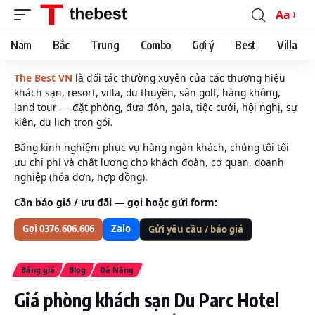
Aa
Font
Resizer
Nam
Bắc
Trung
Combo
Gợi ý
Best
Villa
The Best VN
là đối tác thường xuyên của các thương hiệu
khách sạn, resort, villa, du thuyền, sân golf, hàng không,
land tour — đặt phòng, đưa đón, gala, tiệc cưới, hội nghị, sự
kiện, du lịch trọn gói.
Bằng kinh nghiệm phục vụ hàng ngàn khách, chúng tôi tối
ưu chi phí và chất lượng cho khách đoàn, cơ quan, doanh
nghiệp (hóa đơn, hợp đồng).
Cần báo giá / ưu đãi — gọi hoặc gửi form:
Gọi 0376.606.606
Zalo
Gửi yêu cầu / báo giá
Bảng giá
Blog
Đà Nẵng
Giá phòng khách sạn Du Parc Hotel