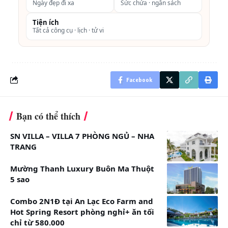
Ngày đẹp đi xa
Sức chứa · ngân sách
2
1
Núi/
40m2
Từ
Tiện ích
Tất cả công cụ · lịch · tử vi
giường
Thành
2.268.000VNĐ/
đôi
phố
đêm
Lưu ý: Giá phòng thay đổi theo từng thời điểm và
Facebook
tình trạng phòng, nếu
Bạn có thể thích
Khách sạn Du Parc Hotel Đà Lạt 4 sao vị trí địa chỉ
ở đâu, khoảng cách, cách đi
SN VILLA – VILLA 7 PHÒNG NGỦ – NHA
TRANG
Địa chỉ:
15A Đ. Trần Phú, Phường 3, Thành phố Đà
Lạt, Lâm Đồng
Mường Thanh Luxury Buôn Ma Thuột
5 sao
Combo 2N1Đ tại An Lạc Eco Farm and
Hot Spring Resort phòng nghỉ+ ăn tối
chỉ từ 580.000