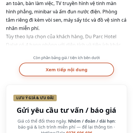
an toàn, bàn làm việc, TV truyền hình vệ tinh màn
hình phẳng, minibar và ấm đun nước điện. Phòng
tắm riêng đi kèm vòi sen, máy sấy tóc và đồ vệ sinh cá
nhân miễn phí.
Tùy theo lựa chọn của khách hàng, Du Parc Hotel
Dalat có 4 hạng phòng với diện tích và tiện ích khác
nhau nhằm đáp ứng tối đa nhu cầu của khách hàng
Còn phần bảng giá / tiện ích bên dưới
khi lưu trú tại khách sạn. Điểm đặc biệt của khách sạn
Xem tiếp nội dung
là đa số các hạng phòng đều có bồn tắm. Thông
thường giá phòng của khách sạn đã bao gồm các bữa
sáng đa dạng hàng ngày.
LƯU Ý GIÁ & ƯU ĐÃI
Phòng Standard
Gửi yêu cầu tư vấn / báo giá
Vuốt ngang để xem đủ bảng →
Diện
Số
Số
View
Giá
Giá có thể đổi theo ngày.
Nhóm / đoàn / dài hạn
:
báo giá & lịch trình miễn phí — để lại thông tin ·
tích
người
giường
Hotline/Zalo
0376.606.606