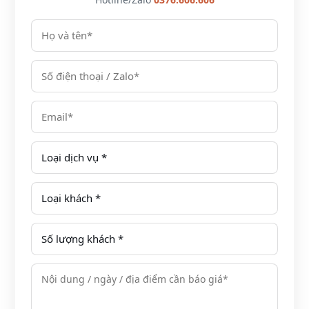
2
1
Thành
18m2
Từ
giường
phố
1.281.600VNĐ/
đôi
đêm
hoặc 2
giường
đơn
Phòng Superior
Vuốt ngang để xem đủ bảng →
Diện
Số
Số
View
Giá
tích
người
giường
2
1
Núi/
28m2
Từ
giường
Thành
1.494.000VNĐ/
đôi
phố
đêm