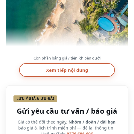
Còn phần bảng giá / tiện ích bên dưới
Xem tiếp nội dung
1. Vị trí địa chỉ của Avani Quy Nhon Resort ở đâu,
LƯU Ý GIÁ & ƯU ĐÃI
có gì?
Gửi yêu cầu tư vấn / báo giá
Địa chỉ: Ghenh Rang,, Bai Dai Beach, Bình Định
Giá có thể đổi theo ngày.
Nhóm / đoàn / dài hạn
:
báo giá & lịch trình miễn phí — để lại thông tin ·
Hotline/Zalo
0376.606.606