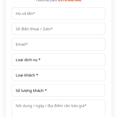
Là địa điểm lý tưởng cho những người yêu
biển,
AVANI Quy Nhơn Resort & Spa
là một khu nghỉ
dưỡng cao cấp tại một trong những bãi biển tự nhiên
đẹp nhất Việt Nam. Bạn sẽ được tận hưởng dịch vụ
tuyệt vời tại khu nghỉ dưỡng duy nhất được quản lý
bởi một tập đoàn quốc tế tại vùng này. Tắm nắng trên
bãi biển riêng tư yên tĩnh, thả mình trong làn nước
trong như pha lê và đi picnic trên hòn …
XEM THÊM:
REVIEW (ĐÁNH GIÁ) KHÁCH SẠN
ANYA PREMIER QUY NHƠN HOTEL 5 SAO