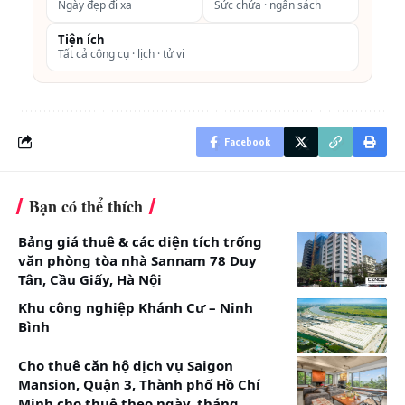
Ngày đẹp đi xa
Sức chứa · ngân sách
1. Review dịch vụ tham quan vườn thú
Tiện ích
Tất cả công cụ · lịch · tử vi
Safari Mường Thanh Diễn Lâm và vườn thú
cưng có gì, giá bao nhiêu-mới nhất
Vuốt ngang để xem đủ bảng →
Facebook
Chính sách
Giá vé tham
Giá vé tham
giá
quan từ thứ 2
quan từ thứ 7
đến thứ 6
– Chủ Nhật
Bạn có thể thích
Bảng giá thuê & các diện tích trống
Người lớn (Áp
Từ 100.000
Từ 120.000
văn phòng tòa nhà Sannam 78 Duy
dụng có chiều
VNĐ/vé
VNĐ/vé
Tân, Cầu Giấy, Hà Nội
cao từ 1,4m trở
Khu công nghiệp Khánh Cư – Ninh
lên)
Bình
Trẻ em (có
Từ 80.000
Từ 90.000
Cho thuê căn hộ dịch vụ Saigon
chiều cao từ
VNĐ/vé
VNĐ/vé
Mansion, Quận 3, Thành phố Hồ Chí
Minh cho thuê theo ngày, tháng