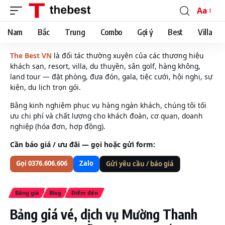
Aa
Font
Resizer
Nam
Bắc
Trung
Combo
Gợi ý
Best
Villa
The Best VN
là đối tác thường xuyên của các thương hiệu
khách sạn, resort, villa, du thuyền, sân golf, hàng không,
land tour — đặt phòng, đưa đón, gala, tiệc cưới, hội nghị, sự
kiện, du lịch trọn gói.
Bằng kinh nghiệm phục vụ hàng ngàn khách, chúng tôi tối
ưu chi phí và chất lượng cho khách đoàn, cơ quan, doanh
nghiệp (hóa đơn, hợp đồng).
Cần báo giá / ưu đãi — gọi hoặc gửi form:
Gọi 0376.606.606
Zalo
Gửi yêu cầu / báo giá
Bảng giá
Blog
Điểm đến
Bảng giá vé, dịch vụ Mường Thanh