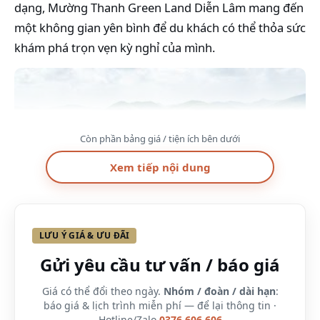
dạng, Mường Thanh Green Land Diễn Lâm mang đến
một không gian yên bình để du khách có thể thỏa sức
khám phá trọn vẹn kỳ nghỉ của mình.
Còn phần bảng giá / tiện ích bên dưới
Xem tiếp nội dung
LƯU Ý GIÁ & ƯU ĐÃI
Gửi yêu cầu tư vấn / báo giá
Giá có thể đổi theo ngày.
Nhóm / đoàn / dài hạn
:
báo giá & lịch trình miễn phí — để lại thông tin ·
Hotline/Zalo
0376.606.606