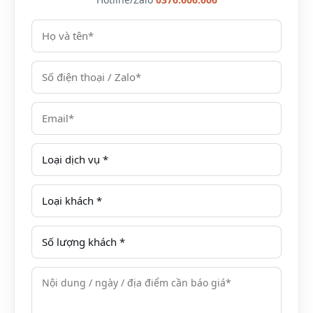
Vị trí, địa chỉ, khoảng cách, bản đồ Mường Thanh
Green Land Diễn Lâm
Tọa lạc tại huyện Diễn Châu, Mường Thanh Green
Land Diễn Lâm cách TP. Vinh 60km, cách Thủ đô Hà
Nội khoảng 240km.
Địa chỉ: Xóm Đồng Nông – Xã Diễn Lâm – Huyện Diễn
Châu – Nghệ An