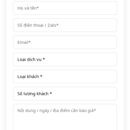
Các dịch bao gồm:
• Nước hoa quả tươi theo mùa chào đón
• Khăn lạnh chào đón
• Không giới hạn sử dụng bể sục ngoài trời lớn
• Dịch vụ Quản gia tiếng Anh 24/24
• Phòng ngủ tiện nghi và điều hòa hai chiều, trọn view
hướng biển, bồn sục Jacuzzi
• Đồ uống trong bar miễn phí bao gồm: 02 chai nước
500ml, 02 lon coca cola, 02 lon sprite.
• Các bữa ăn trên tàu: 01 bữa sáng kiểu set menu, 01
bữa tối gọi theo món, 01 bữa trưa và 01 bữa phụ kết
hợp áp dụng cho chương trình 2 ngày 1 đêm. Cung
cấp dịch vụ ăn tại phòng theo yêu cầu của khách.
• Âm nhạc cung cấp tại quầy bar nhà hàng và quầy
bar trên boong tàu với đàn Piano miễn phí
• Lớp học nấu ăn