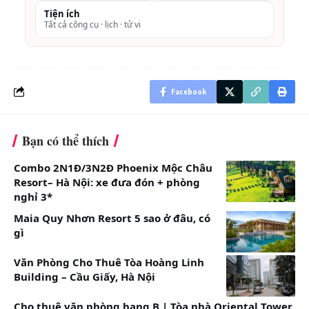
• Vé máy bay,
Tiện ích
• Xe đưa đón từ 01/01/2020- 31/12/2020
Tất cả công cụ · lịch · tử vi
• Xin thị thực
• Dịch vụ massage
• Đồ uống
Facebook
• Tiền TIP và chi tiêu cá nhân của khách
• Các dịch vụ khác chưa nói đến trong phần giá
Bạn có thể thích
phòng bao gồm.
• Phụ thu tăng giá vé 2019-2020 (nếu có)
Combo 2N1Đ/3N2Đ Phoenix Mộc Châu
️ /
Resort– Hà Nội: xe đưa đón + phòng
nghỉ 3*
Maia Quy Nhơn Resort 5 sao ở đâu, có
gì
Văn Phòng Cho Thuê Tòa Hoàng Linh
Building – Cầu Giấy, Hà Nội
Cho thuê văn phòng hạng B | Tòa nhà Oriental Tower