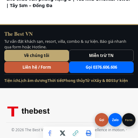
| Tây Sơn – Đống Đa
The Best VN
Tư vấn đặt khách sạn, resort, villa, combo & sự kiện. Báo giá nhanh
qua form hoặc Hotline.
Về chúng tôi
Miễn trừ TN
Liên hệ / Form
Gọi 0376.606.606
Tiện ích
Lịch âm dương
Thời tiết
Phong thủy
Tử vi
Xây & BĐS
Sự kiện
Gọi
Zalo
Form
© 2026 The Best VN JSC · CTCP The Best VN · Excellence in motion. ·
Chuẩn mực — thực thi.