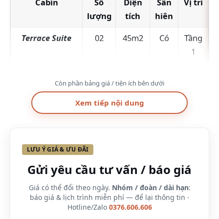
Cabin
Số
Diện
Sân
Vị trí
lượng
tích
hiên
Terrace Suite
02
45m2
Có
Tầng
1
Family Terrace
01
90m2
Có
Tầng
Còn phần bảng giá / tiện ích bên dưới
Suite
1
Xem tiếp nội dung
Premium
02
48m2
Có
Tầng
Terrace Suite
2
Family Premium
01
96m2
Có
Tầng
LƯU Ý GIÁ & ƯU ĐÃI
Terrace Suite
2
Gửi yêu cầu tư vấn / báo giá
Orchid Premium
01
65m2
Có
Tầng
Giá có thể đổi theo ngày.
Nhóm / đoàn / dài hạn
:
Exclusive
Suite
2
báo giá & lịch trình miễn phí — để lại thông tin ·
Hotline/Zalo
0376.606.606