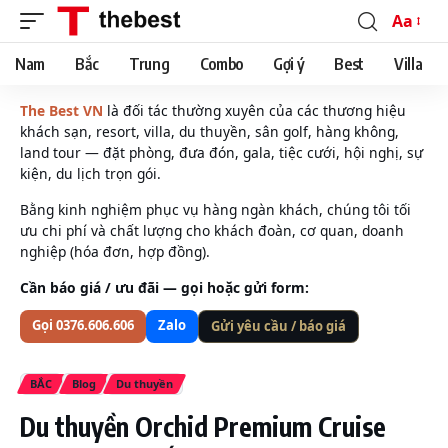
Aa
Font
Resizer
Nam
Bắc
Trung
Combo
Gợi ý
Best
Villa
The Best VN
là đối tác thường xuyên của các thương hiệu
khách sạn, resort, villa, du thuyền, sân golf, hàng không,
land tour — đặt phòng, đưa đón, gala, tiệc cưới, hội nghị, sự
kiện, du lịch trọn gói.
Bằng kinh nghiệm phục vụ hàng ngàn khách, chúng tôi tối
ưu chi phí và chất lượng cho khách đoàn, cơ quan, doanh
nghiệp (hóa đơn, hợp đồng).
Cần báo giá / ưu đãi — gọi hoặc gửi form:
Gọi 0376.606.606
Zalo
Gửi yêu cầu / báo giá
BẮC
Blog
Du thuyền
Du thuyền Orchid Premium Cruise