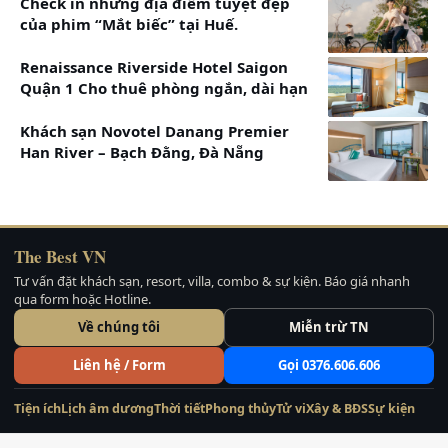
46m2
Check in những địa điểm tuyệt đẹp
của phim “Mắt biếc” tại Huế.
+ Phòng King Terrace: Hướng biển, giường Double,
52m2
Renaissance Riverside Hotel Saigon
+ Phòng Garden-Sea Family: Hướng biển, giường
Quận 1 Cho thuê phòng ngắn, dài hạn
Twin/Double, 55m2
Khách sạn Novotel Danang Premier
+ Phòng The Era: Hướng biển, giường Double, 74m2
Han River – Bạch Đằng, Đà Nẵng
The Best VN
Tư vấn đặt khách sạn, resort, villa, combo & sự kiện. Báo giá nhanh
qua form hoặc Hotline.
Về chúng tôi
Miễn trừ TN
Liên hệ / Form
Gọi 0376.606.606
Tiện ích
Lịch âm dương
Thời tiết
Phong thủy
Tử vi
Xây & BĐS
Sự kiện