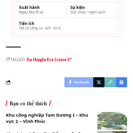
Xuất hành
Sự kiện
Ngày đẹp đi xa
Sức chứa · ngân sách
Tiện ích
Tất cả công cụ · lịch · tử vi
TAGGED:
Du thuyền Era Cruise 5*
Facebook
Du thuyền Era Cruises 5*
Bạn có thể thích
Hệ thống phòng của du thuyền Era Cruise
Khu công nghiệp Tam Dương I – Khu
vực 2 – Vĩnh Phúc
+ Phòng Terrace: Hướng biển, giường Twin/Double,