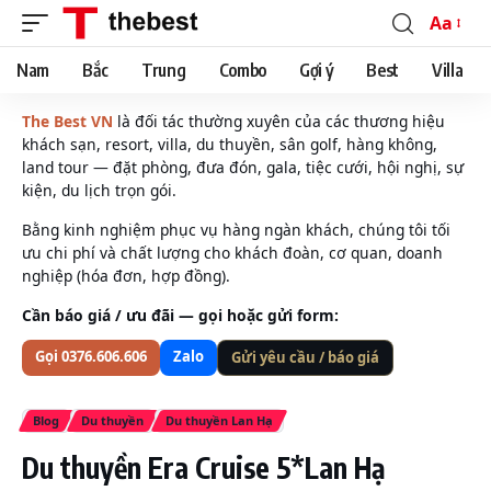
Aa
Font
Resizer
Nam
Bắc
Trung
Combo
Gợi ý
Best
Villa
The Best VN
là đối tác thường xuyên của các thương hiệu
khách sạn, resort, villa, du thuyền, sân golf, hàng không,
land tour — đặt phòng, đưa đón, gala, tiệc cưới, hội nghị, sự
kiện, du lịch trọn gói.
Bằng kinh nghiệm phục vụ hàng ngàn khách, chúng tôi tối
ưu chi phí và chất lượng cho khách đoàn, cơ quan, doanh
nghiệp (hóa đơn, hợp đồng).
Cần báo giá / ưu đãi — gọi hoặc gửi form:
Gọi 0376.606.606
Zalo
Gửi yêu cầu / báo giá
Blog
Du thuyền
Du thuyền Lan Hạ
Du thuyền Era Cruise 5*Lan Hạ