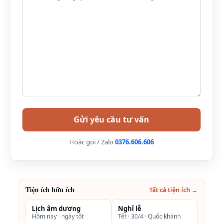
khác nhau như: Bãi Ba Trái Đào, Hồ Ba Hầm, Hang
Sáng Tối, Làng Chài Việt Hải… Quả thực với hành trình
trên du thuyền Era du khách như đắm mình vào một
chốn “ Bồng lai – Tiên cảnh ” vậy.
Du thuyền Era Cruises 5*
>>> Xem thêm:
Du thuyền Scarlet Pearl Hạ Long 5*
Lịch trình di chuyển của du thuyền Era
Cruise
Lịch trình
: Hà Nội → Hải Phòng → Vịnh Lan Hạ → Bãi
Hoặc gọi / Zalo
0376.606.606
tắm Ba Trái Đào → Hang Sáng → Hang Tối → Hải
Phòng → Hà Nội
Tiện ích hữu ích
Tất cả tiện ích →
Lịch âm dương
Nghỉ lễ
Hôm nay · ngày tốt
Tết · 30/4 · Quốc khánh