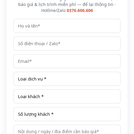
báo giá & lịch trình miễn phí — để lại thông tin ·
Hotline/Zalo
0376.606.606
Du thuyền Era Cruises
Quả thực vậy, khi đặt chân lên du thuyền, quý khách
sẽ cảm nhận một không gian thanh lịch, tinh tế kết
hợp với những dịch vụ thượng hạng của một trong
những du thuyền 5 sao cao cấp nhất tại Vịnh Lan Hạ.
Bên cạnh đó với hành trình độc đáo của mình du
thuyền sẽ đưa đoàn đến với những bãi tắm tuyệt đẹp,
hay cảnh quan hoang sơ với ngìn hòn đảo lớn nhỏ