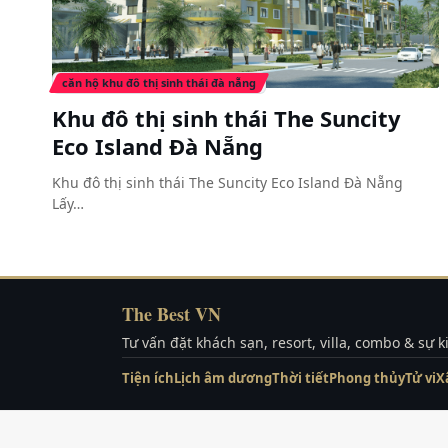
căn hộ khu đô thị sinh thái đà nẵng
Khu đô thị sinh thái The Suncity
Eco Island Đà Nẵng
Khu đô thị sinh thái The Suncity Eco Island Đà Nẵng
Lấy…
The Best VN
Tư vấn đặt khách sạn, resort, villa, combo & sự 
Tiện ích
Lịch âm dương
Thời tiết
Phong thủy
Tử vi
X