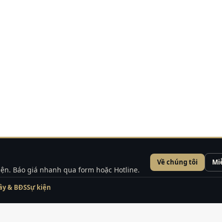
Về chúng tôi
Mi
kiện. Báo giá nhanh qua form hoặc Hotline.
ây & BĐS
Sự kiện