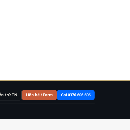
ễn trừ TN
Liên hệ / Form
Gọi 0376.606.606