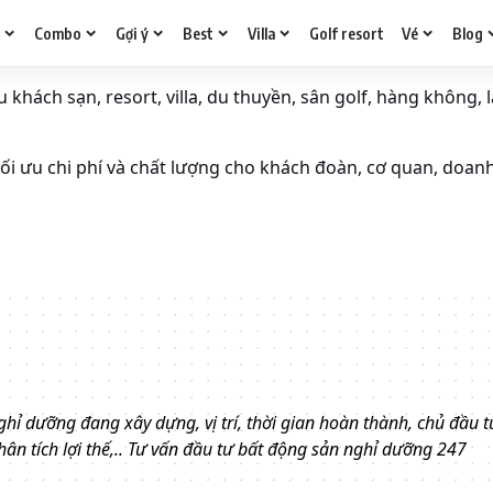
g
Combo
Gợi ý
Best
Villa
Golf resort
Vé
Blog
khách sạn, resort, villa, du thuyền, sân golf, hàng không, l
i ưu chi phí và chất lượng cho khách đoàn, cơ quan, doan
hỉ dưỡng đang xây dựng, vị trí, thời gian hoàn thành, chủ đầu tư
, phân tích lợi thế,.. Tư vấn đầu tư bất động sản nghỉ dưỡng 247