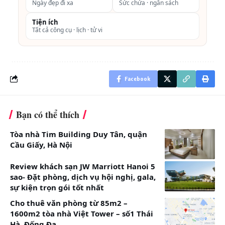
Ngày đẹp đi xa
Sức chứa · ngân sách
phong cách khác nhau, được đặt trong một rừng hoa
Tiện ích
và thông.
Tất cả công cụ · lịch · tử vi
Dalat Cadasa Resort các hạng phòng, villa, giá
phòng bao nhiêu, bao nhiêu phòng
Facebook
Phòng Deluxe
Vuốt ngang để xem đủ bảng →
Bạn có thể thích
Diện
Số
Số
View
Giá
Tòa nhà Tim Building Duy Tân, quận
tích
người
giường
Cầu Giấy, Hà Nội
22m2
2
1 giường
Vườn
Từ
Review khách sạn JW Marriott Hanoi 5
đôi hoặc
902.755VNĐ/
sao- Đặt phòng, dịch vụ hội nghị, gala,
sự kiện trọn gói tốt nhất
2 giường
đêm
Cho thuê văn phòng từ 85m2 –
đơn
1600m2 tòa nhà Việt Tower – số1 Thái
Hà, Đống Đa