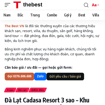
Aa
Font
Resizer
Nam
Bắc
Trung
Combo
Gợi ý
Best
Villa
The Best VN
là đối tác thường xuyên của các thương hiệu
khách sạn, resort, villa, du thuyền, sân golf, hàng không,
land tour — đặt phòng, đưa đón, gala, tiệc cưới, hội nghị, sự
kiện, du lịch trọn gói.
Bằng kinh nghiệm phục vụ hàng ngàn khách, chúng tôi tối
ưu chi phí và chất lượng cho khách đoàn, cơ quan, doanh
nghiệp (hóa đơn, hợp đồng).
Cần báo giá / ưu đãi — gọi hoặc gửi form:
Gọi 0376.606.606
Zalo
Gửi yêu cầu / báo giá
4 sao
Đà Lạt
Điểm đến
Đà Lạt Cadasa Resort 3 sao – Khu