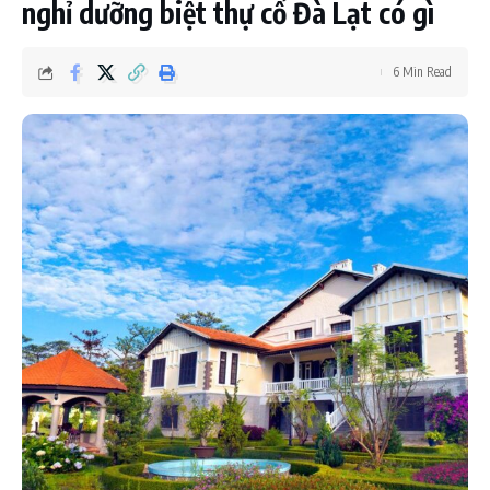
nghỉ dưỡng biệt thự cổ Đà Lạt có gì
6 Min Read