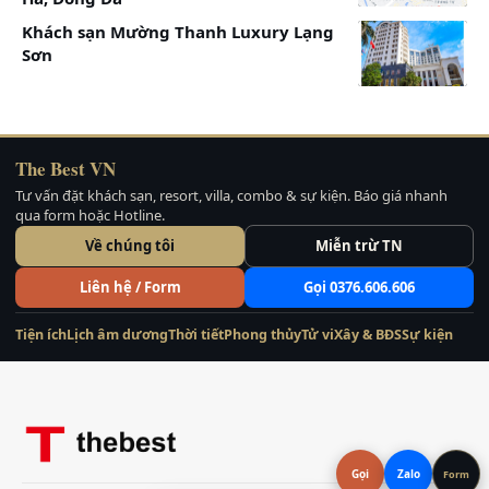
Khách sạn Mường Thanh Luxury Lạng
Sơn
The Best VN
Tư vấn đặt khách sạn, resort, villa, combo & sự kiện. Báo giá nhanh
qua form hoặc Hotline.
Về chúng tôi
Miễn trừ TN
Liên hệ / Form
Gọi 0376.606.606
Tiện ích
Lịch âm dương
Thời tiết
Phong thủy
Tử vi
Xây & BĐS
Sự kiện
Phòng Junior
Gọi
Zalo
Form